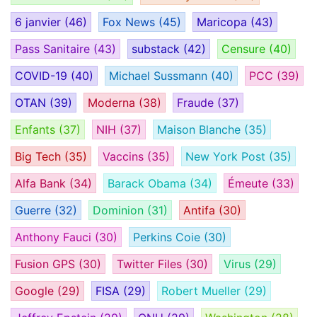
6 janvier
(46)
Fox News
(45)
Maricopa
(43)
Pass Sanitaire
(43)
substack
(42)
Censure
(40)
COVID-19
(40)
Michael Sussmann
(40)
PCC
(39)
OTAN
(39)
Moderna
(38)
Fraude
(37)
Enfants
(37)
NIH
(37)
Maison Blanche
(35)
Big Tech
(35)
Vaccins
(35)
New York Post
(35)
Alfa Bank
(34)
Barack Obama
(34)
Émeute
(33)
Guerre
(32)
Dominion
(31)
Antifa
(30)
Anthony Fauci
(30)
Perkins Coie
(30)
Fusion GPS
(30)
Twitter Files
(30)
Virus
(29)
Google
(29)
FISA
(29)
Robert Mueller
(29)