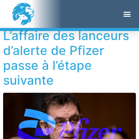
Étiquette :
NBC
L’affaire des lanceurs
d’alerte de Pfizer
passe à l’étape
suivante