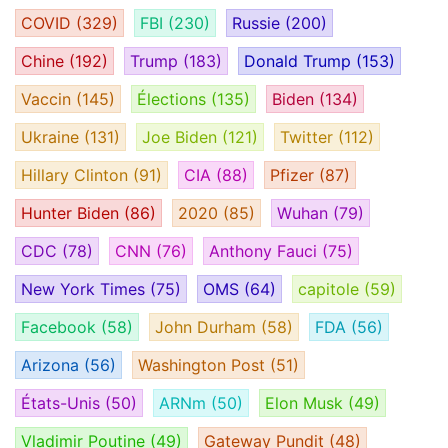
COVID
(329)
FBI
(230)
Russie
(200)
Chine
(192)
Trump
(183)
Donald Trump
(153)
Vaccin
(145)
Élections
(135)
Biden
(134)
Ukraine
(131)
Joe Biden
(121)
Twitter
(112)
Hillary Clinton
(91)
CIA
(88)
Pfizer
(87)
Hunter Biden
(86)
2020
(85)
Wuhan
(79)
CDC
(78)
CNN
(76)
Anthony Fauci
(75)
New York Times
(75)
OMS
(64)
capitole
(59)
Facebook
(58)
John Durham
(58)
FDA
(56)
Arizona
(56)
Washington Post
(51)
États-Unis
(50)
ARNm
(50)
Elon Musk
(49)
Vladimir Poutine
(49)
Gateway Pundit
(48)