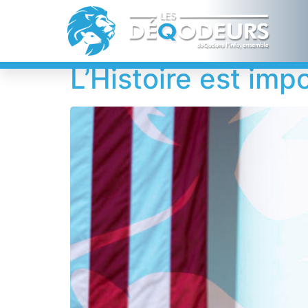
Étiquette :
1776
L’Histoire est im