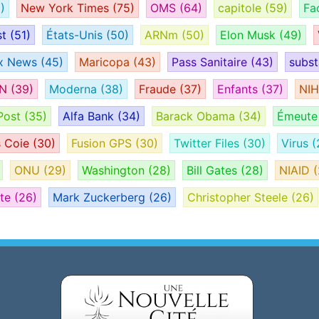
)
New York Times
(75)
OMS
(64)
capitole
(59)
Fa
st
(51)
États-Unis
(50)
ARNm
(50)
Elon Musk
(49)
x News
(45)
Maricopa
(43)
Pass Sanitaire
(43)
subs
AN
(39)
Moderna
(38)
Fraude
(37)
Enfants
(37)
NI
Post
(35)
Alfa Bank
(34)
Barack Obama
(34)
Émeut
s Coie
(30)
Fusion GPS
(30)
Twitter Files
(30)
Virus
(
ONU
(29)
Washington
(28)
Bill Gates
(28)
NIAID
(
ate
(26)
Mark Zuckerberg
(26)
Christopher Steele
(26)