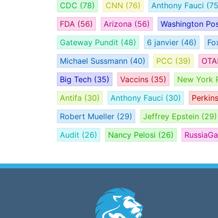
CDC
(78)
CNN
(76)
Anthony Fauci
(75
FDA
(56)
Arizona
(56)
Washington Po
Gateway Pundit
(48)
6 janvier
(46)
Fo
Michael Sussmann
(40)
PCC
(39)
OT
Big Tech
(35)
Vaccins
(35)
New York 
Antifa
(30)
Anthony Fauci
(30)
Perkin
Robert Mueller
(29)
Jeffrey Epstein
(29)
Audit
(26)
Nancy Pelosi
(26)
RussiaG