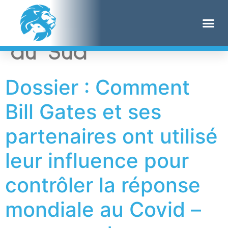
Étiquette :
Afrique
du Sud
Dossier : Comment
Bill Gates et ses
partenaires ont utilisé
leur influence pour
contrôler la réponse
mondiale au Covid –