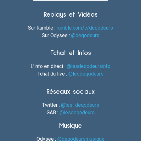
Replays et Vidéos
Sur Rumble :
rumble.com/c/deqodeurs
Sur Odysee :
@deqodeurs
Tchat et Infos
L’info en direct :
@lesdeqodeursinfo
Tchat du live :
@lesdeqodeurs
Réseaux sociaux
Twitter :
@les_deqodeurs
GAB :
@lesdeqodeurs
Musique
Odysee :
@deqodeursmusique