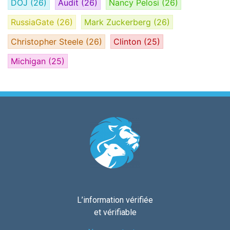
DOJ
(26)
Audit
(26)
Nancy Pelosi
(26)
RussiaGate
(26)
Mark Zuckerberg
(26)
Christopher Steele
(26)
Clinton
(25)
Michigan
(25)
L’information vérifiée
et vérifiable