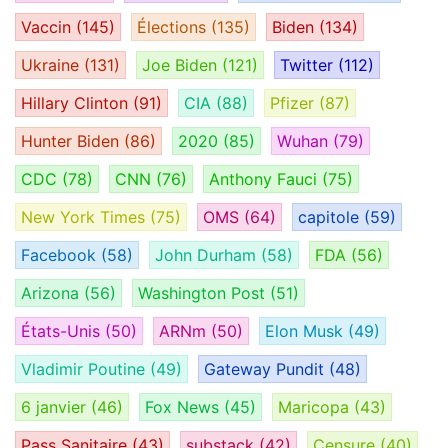
Vaccin
(145)
Élections
(135)
Biden
(134)
Ukraine
(131)
Joe Biden
(121)
Twitter
(112)
Hillary Clinton
(91)
CIA
(88)
Pfizer
(87)
Hunter Biden
(86)
2020
(85)
Wuhan
(79)
CDC
(78)
CNN
(76)
Anthony Fauci
(75)
New York Times
(75)
OMS
(64)
capitole
(59)
Facebook
(58)
John Durham
(58)
FDA
(56)
Arizona
(56)
Washington Post
(51)
États-Unis
(50)
ARNm
(50)
Elon Musk
(49)
Vladimir Poutine
(49)
Gateway Pundit
(48)
6 janvier
(46)
Fox News
(45)
Maricopa
(43)
Pass Sanitaire
(43)
substack
(42)
Censure
(40)