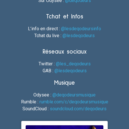
Sur Odysee :
@deqodeurs
Tchat et Infos
L’info en direct :
@lesdeqodeursinfo
Tchat du live :
@lesdeqodeurs
Réseaux sociaux
Twitter :
@les_deqodeurs
GAB :
@lesdeqodeurs
Musique
Odysee :
@deqodeursmusique
Rumble :
rumble.com/c/deqodeursmusique
SoundCloud :
soundcloud.com/deqodeurs