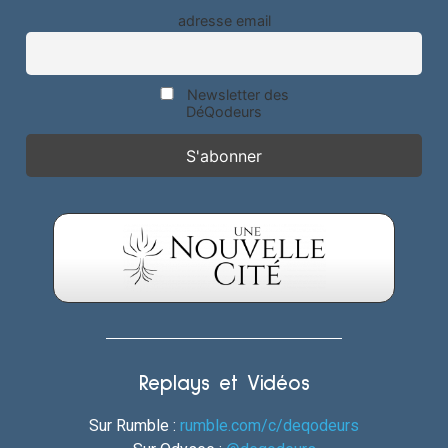
adresse email
Newsletter des
DéQodeurs
Replays et Vidéos
Sur Rumble :
rumble.com/c/deqodeurs