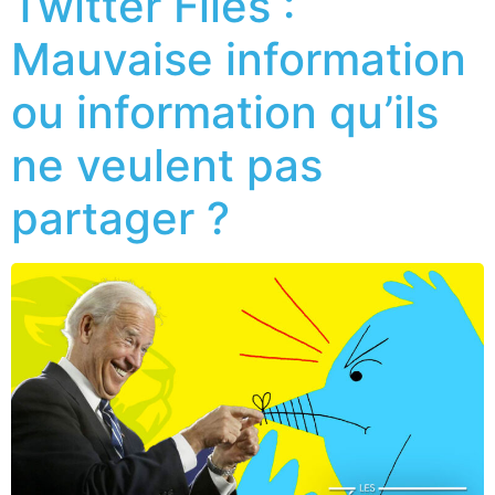
Twitter Files :
Mauvaise information
ou information qu’ils
ne veulent pas
partager ?