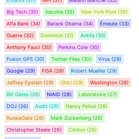
Enfants
(37)
NIH
(37)
Maison Blanche
(35)
Big Tech
(35)
Vaccins
(35)
New York Post
(35)
Alfa Bank
(34)
Barack Obama
(34)
Émeute
(33)
Guerre
(32)
Dominion
(31)
Antifa
(30)
Anthony Fauci
(30)
Perkins Coie
(30)
Fusion GPS
(30)
Twitter Files
(30)
Virus
(29)
Google
(29)
FISA
(29)
Robert Mueller
(29)
Jeffrey Epstein
(29)
ONU
(29)
Washington
(28)
Bill Gates
(28)
NIAID
(28)
Laboratoire
(27)
DOJ
(26)
Audit
(26)
Nancy Pelosi
(26)
RussiaGate
(26)
Mark Zuckerberg
(26)
Christopher Steele
(26)
Clinton
(25)