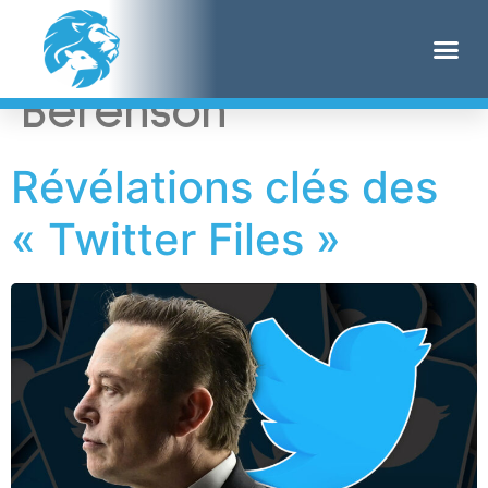
Étiquette :
Alex
Berenson
Révélations clés des
« Twitter Files »