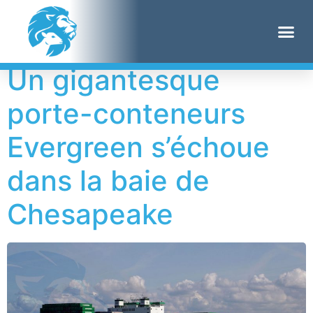
Étiquette :
bateau
Un gigantesque
porte-conteneurs
Evergreen s’échoue
dans la baie de
Chesapeake