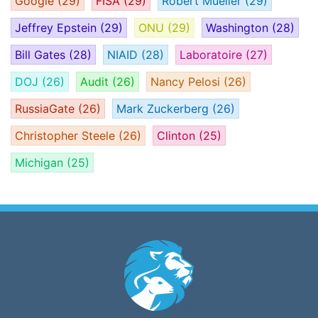
Google
(29)
FISA
(29)
Robert Mueller
(29)
Jeffrey Epstein
(29)
ONU
(29)
Washington
(28)
Bill Gates
(28)
NIAID
(28)
Laboratoire
(27)
DOJ
(26)
Audit
(26)
Nancy Pelosi
(26)
RussiaGate
(26)
Mark Zuckerberg
(26)
Christopher Steele
(26)
Clinton
(25)
Michigan
(25)