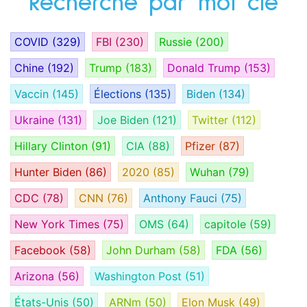
Recherche par mot clé
COVID
(329)
FBI
(230)
Russie
(200)
Chine
(192)
Trump
(183)
Donald Trump
(153)
Vaccin
(145)
Élections
(135)
Biden
(134)
Ukraine
(131)
Joe Biden
(121)
Twitter
(112)
Hillary Clinton
(91)
CIA
(88)
Pfizer
(87)
Hunter Biden
(86)
2020
(85)
Wuhan
(79)
CDC
(78)
CNN
(76)
Anthony Fauci
(75)
New York Times
(75)
OMS
(64)
capitole
(59)
Facebook
(58)
John Durham
(58)
FDA
(56)
Arizona
(56)
Washington Post
(51)
États-Unis
(50)
ARNm
(50)
Elon Musk
(49)