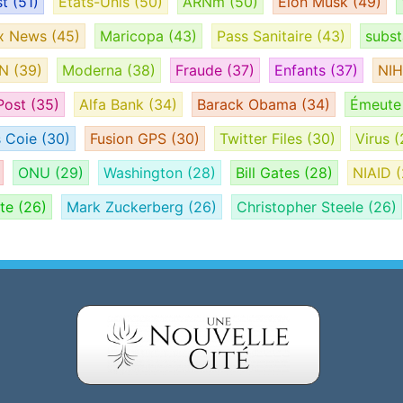
st
(51)
États-Unis
(50)
ARNm
(50)
Elon Musk
(49)
x News
(45)
Maricopa
(43)
Pass Sanitaire
(43)
subs
AN
(39)
Moderna
(38)
Fraude
(37)
Enfants
(37)
NI
Post
(35)
Alfa Bank
(34)
Barack Obama
(34)
Émeut
s Coie
(30)
Fusion GPS
(30)
Twitter Files
(30)
Virus
(
ONU
(29)
Washington
(28)
Bill Gates
(28)
NIAID
(
ate
(26)
Mark Zuckerberg
(26)
Christopher Steele
(26)