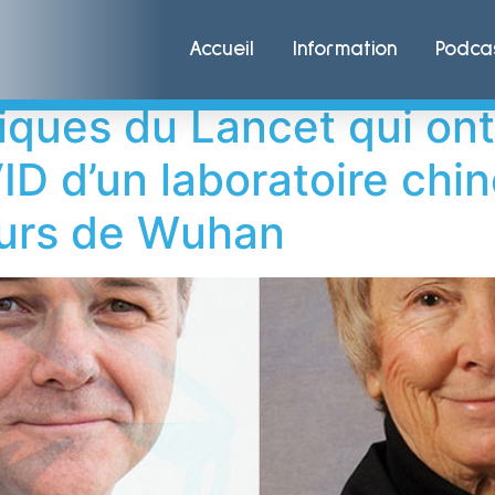
ard Roizman
Accueil
Information
Podca
iques du Lancet qui ont 
ID d’un laboratoire chin
urs de Wuhan