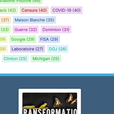
Vladimir Poutine
(49)
tack
(42)
Censure
(40)
COVID-19
(40)
H
(37)
Maison Blanche
(35)
e
(33)
Guerre
(32)
Dominion
(31)
29)
Google
(29)
FISA
(29)
28)
Laboratoire
(27)
DOJ
(26)
Clinton
(25)
Michigan
(25)