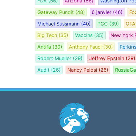
FDA
(56)
Arizona
(56)
Washington Po
Gateway Pundit
(48)
6 janvier
(46)
Fo
Michael Sussmann
(40)
PCC
(39)
OT
Big Tech
(35)
Vaccins
(35)
New York 
Antifa
(30)
Anthony Fauci
(30)
Perkin
Robert Mueller
(29)
Jeffrey Epstein
(29)
Audit
(26)
Nancy Pelosi
(26)
RussiaG