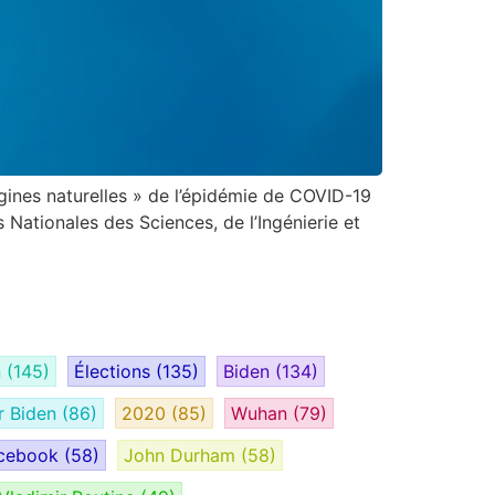
igines naturelles » de l’épidémie de COVID-19
 Nationales des Sciences, de l’Ingénierie et
n
(145)
Élections
(135)
Biden
(134)
r Biden
(86)
2020
(85)
Wuhan
(79)
cebook
(58)
John Durham
(58)