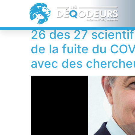
Étiquette :
Bern
26 des 27 scientif
de la fuite du COV
avec des cherche