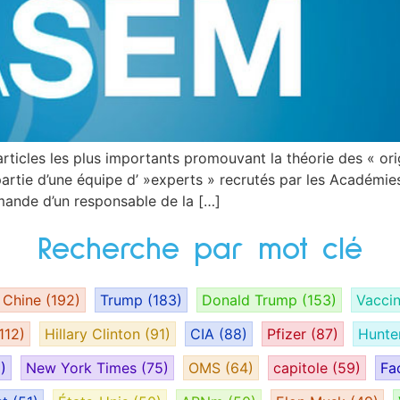
articles les plus importants promouvant la théorie des « or
partie d’une équipe d’ »experts » recrutés par les Académies
ande d’un responsable de la […]
Recherche par mot clé
Chine
(192)
Trump
(183)
Donald Trump
(153)
Vacci
112)
Hillary Clinton
(91)
CIA
(88)
Pfizer
(87)
Hunte
)
New York Times
(75)
OMS
(64)
capitole
(59)
Fa