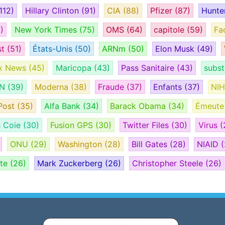
112)
Hillary Clinton
(91)
CIA
(88)
Pfizer
(87)
Hunte
)
New York Times
(75)
OMS
(64)
capitole
(59)
Fa
st
(51)
États-Unis
(50)
ARNm
(50)
Elon Musk
(49)
x News
(45)
Maricopa
(43)
Pass Sanitaire
(43)
subs
AN
(39)
Moderna
(38)
Fraude
(37)
Enfants
(37)
NI
Post
(35)
Alfa Bank
(34)
Barack Obama
(34)
Émeut
s Coie
(30)
Fusion GPS
(30)
Twitter Files
(30)
Virus
(
ONU
(29)
Washington
(28)
Bill Gates
(28)
NIAID
(
ate
(26)
Mark Zuckerberg
(26)
Christopher Steele
(26)