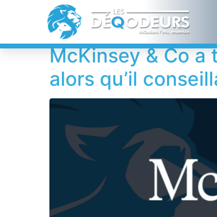
Étiquette :
Bill 
McKinsey & Co a t
alors qu’il conseil