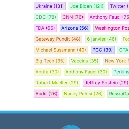
Ukraine
(131)
Joe Biden
(121)
Twitter
(
CDC
(78)
CNN
(76)
Anthony Fauci
(75
FDA
(56)
Arizona
(56)
Washington Po
Gateway Pundit
(48)
6 janvier
(46)
Fo
Michael Sussmann
(40)
PCC
(39)
OT
Big Tech
(35)
Vaccins
(35)
New York 
Antifa
(30)
Anthony Fauci
(30)
Perkin
Robert Mueller
(29)
Jeffrey Epstein
(29)
Audit
(26)
Nancy Pelosi
(26)
RussiaG