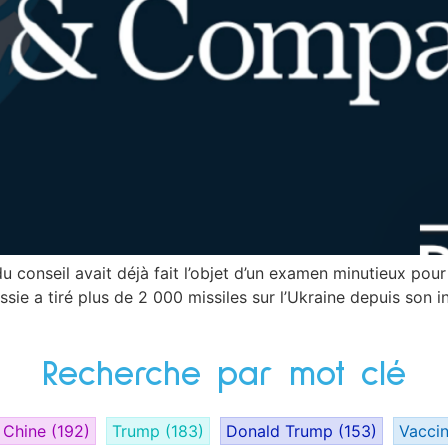
u conseil avait déjà fait l’objet d’un examen minutieux pou
sie a tiré plus de 2 000 missiles sur l’Ukraine depuis son i
Recherche par mot clé
Chine
(192)
Trump
(183)
Donald Trump
(153)
Vacci