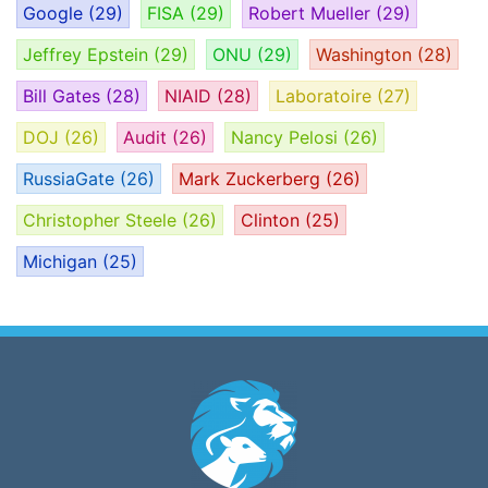
Google
(29)
FISA
(29)
Robert Mueller
(29)
Jeffrey Epstein
(29)
ONU
(29)
Washington
(28)
Bill Gates
(28)
NIAID
(28)
Laboratoire
(27)
DOJ
(26)
Audit
(26)
Nancy Pelosi
(26)
RussiaGate
(26)
Mark Zuckerberg
(26)
Christopher Steele
(26)
Clinton
(25)
Michigan
(25)