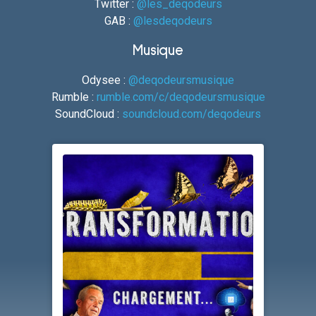
Twitter :
@les_deqodeurs
GAB :
@lesdeqodeurs
Musique
Odysee :
@deqodeursmusique
Rumble :
rumble.com/c/deqodeursmusique
SoundCloud :
soundcloud.com/deqodeurs