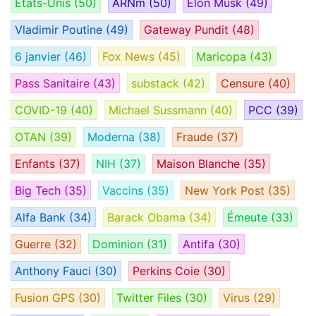
États-Unis
(50)
ARNm
(50)
Elon Musk
(49)
Vladimir Poutine
(49)
Gateway Pundit
(48)
6 janvier
(46)
Fox News
(45)
Maricopa
(43)
Pass Sanitaire
(43)
substack
(42)
Censure
(40)
COVID-19
(40)
Michael Sussmann
(40)
PCC
(39)
OTAN
(39)
Moderna
(38)
Fraude
(37)
Enfants
(37)
NIH
(37)
Maison Blanche
(35)
Big Tech
(35)
Vaccins
(35)
New York Post
(35)
Alfa Bank
(34)
Barack Obama
(34)
Émeute
(33)
Guerre
(32)
Dominion
(31)
Antifa
(30)
Anthony Fauci
(30)
Perkins Coie
(30)
Fusion GPS
(30)
Twitter Files
(30)
Virus
(29)