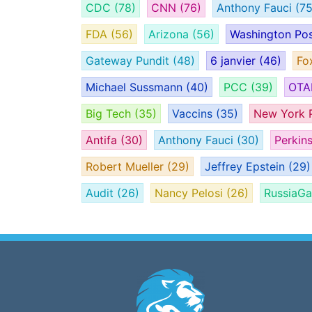
CDC
(78)
CNN
(76)
Anthony Fauci
(75
FDA
(56)
Arizona
(56)
Washington Po
Gateway Pundit
(48)
6 janvier
(46)
Fo
Michael Sussmann
(40)
PCC
(39)
OT
Big Tech
(35)
Vaccins
(35)
New York 
Antifa
(30)
Anthony Fauci
(30)
Perkin
Robert Mueller
(29)
Jeffrey Epstein
(29)
Audit
(26)
Nancy Pelosi
(26)
RussiaG