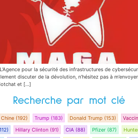
– L’Agence pour la sécurité des infrastructures de cyberséc
lement discuter de la dévolution, n’hésitez pas à m’envoye
iotchat et […]
Recherche par mot clé
Chine
(192)
Trump
(183)
Donald Trump
(153)
Vacci
112)
Hillary Clinton
(91)
CIA
(88)
Pfizer
(87)
Hunte