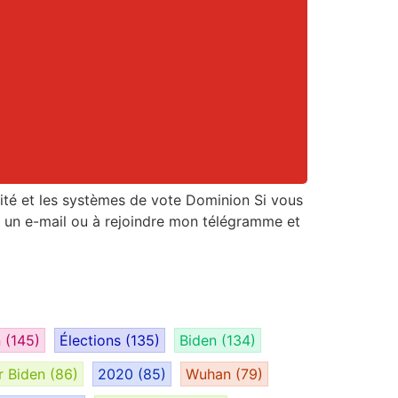
urité et les systèmes de vote Dominion Si vous
r un e-mail ou à rejoindre mon télégramme et
n
(145)
Élections
(135)
Biden
(134)
r Biden
(86)
2020
(85)
Wuhan
(79)