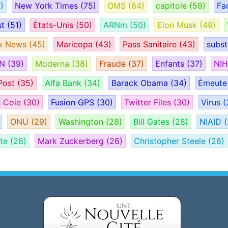
)
New York Times
(75)
OMS
(64)
capitole
(59)
Fa
st
(51)
États-Unis
(50)
ARNm
(50)
Elon Musk
(49)
x News
(45)
Maricopa
(43)
Pass Sanitaire
(43)
subs
AN
(39)
Moderna
(38)
Fraude
(37)
Enfants
(37)
NI
Post
(35)
Alfa Bank
(34)
Barack Obama
(34)
Émeut
s Coie
(30)
Fusion GPS
(30)
Twitter Files
(30)
Virus
(
ONU
(29)
Washington
(28)
Bill Gates
(28)
NIAID
(
ate
(26)
Mark Zuckerberg
(26)
Christopher Steele
(26)