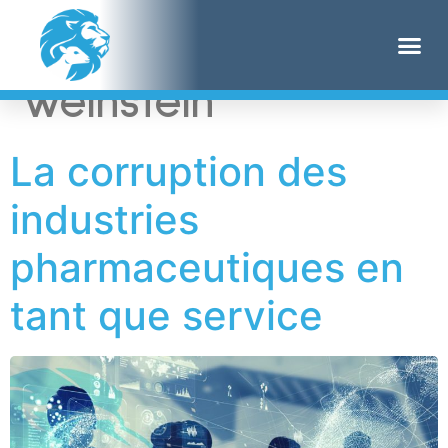
Étiquette :
Bret
Weinstein
La corruption des
industries
pharmaceutiques en
tant que service