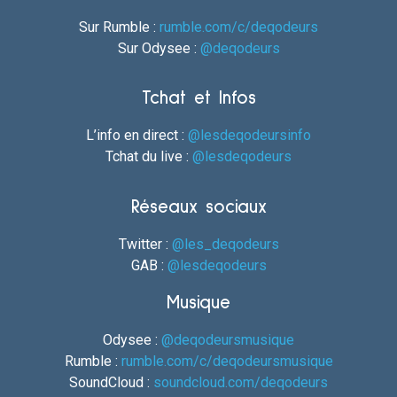
Sur Rumble :
rumble.com/c/deqodeurs
Sur Odysee :
@deqodeurs
Tchat et Infos
L’info en direct :
@lesdeqodeursinfo
Tchat du live :
@lesdeqodeurs
Réseaux sociaux
Twitter :
@les_deqodeurs
GAB :
@lesdeqodeurs
Musique
Odysee :
@deqodeursmusique
Rumble :
rumble.com/c/deqodeursmusique
SoundCloud :
soundcloud.com/deqodeurs