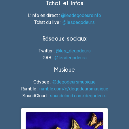
Tchat et Infos
L’info en direct :
@lesdeqodeursinfo
Tchat du live :
@lesdeqodeurs
Réseaux sociaux
Twitter :
@les_deqodeurs
GAB :
@lesdeqodeurs
Musique
Odysee :
@deqodeursmusique
Rumble :
rumble.com/c/deqodeursmusique
SoundCloud :
soundcloud.com/deqodeurs