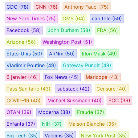
CDC
(78)
CNN
(76)
Anthony Fauci
(75)
New York Times
(75)
OMS
(64)
capitole
(59)
Facebook
(58)
John Durham
(58)
FDA
(56)
Arizona
(56)
Washington Post
(51)
États-Unis
(50)
ARNm
(50)
Elon Musk
(49)
Vladimir Poutine
(49)
Gateway Pundit
(48)
6 janvier
(46)
Fox News
(45)
Maricopa
(43)
Pass Sanitaire
(43)
substack
(42)
Censure
(40)
COVID-19
(40)
Michael Sussmann
(40)
PCC
(39)
OTAN
(39)
Moderna
(38)
Fraude
(37)
Enfants
(37)
NIH
(37)
Maison Blanche
(35)
Big Tech
(35)
Vaccins
(35)
New York Post
(35)