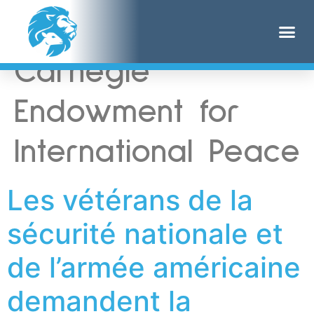
Étiquette :
Carnegie
Endowment for
International Peace
Les vétérans de la
sécurité nationale et
de l’armée américaine
demandent la