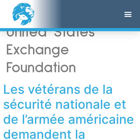
Étiquette :
China-
United States
Exchange
Foundation
Les vétérans de la
sécurité nationale et
de l’armée américaine
demandent la