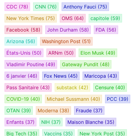
CDC
(78)
CNN
(76)
Anthony Fauci
(75)
New York Times
(75)
OMS
(64)
capitole
(59)
Facebook
(58)
John Durham
(58)
FDA
(56)
Arizona
(56)
Washington Post
(51)
États-Unis
(50)
ARNm
(50)
Elon Musk
(49)
Vladimir Poutine
(49)
Gateway Pundit
(48)
6 janvier
(46)
Fox News
(45)
Maricopa
(43)
Pass Sanitaire
(43)
substack
(42)
Censure
(40)
COVID-19
(40)
Michael Sussmann
(40)
PCC
(39)
OTAN
(39)
Moderna
(38)
Fraude
(37)
Enfants
(37)
NIH
(37)
Maison Blanche
(35)
Big Tech
(35)
Vaccins
(35)
New York Post
(35)