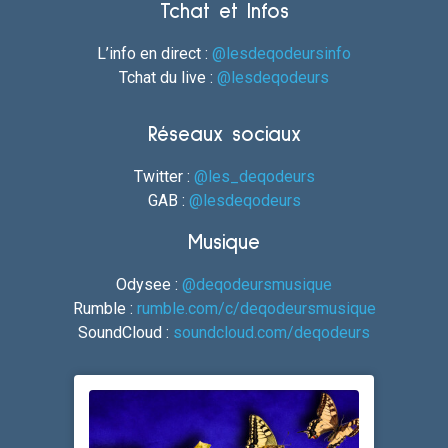
Tchat et Infos
L’info en direct :
@lesdeqodeursinfo
Tchat du live :
@lesdeqodeurs
Réseaux sociaux
Twitter :
@les_deqodeurs
GAB :
@lesdeqodeurs
Musique
Odysee :
@deqodeursmusique
Rumble :
rumble.com/c/deqodeursmusique
SoundCloud :
soundcloud.com/deqodeurs