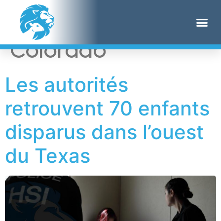
Étiquette :
Colorado
Les autorités
retrouvent 70 enfants
disparus dans l’ouest
du Texas