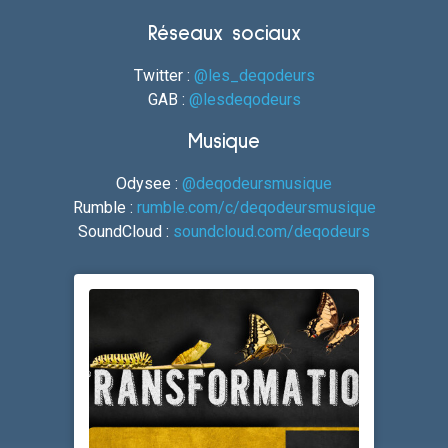
Réseaux sociaux
Twitter :
@les_deqodeurs
GAB :
@lesdeqodeurs
Musique
Odysee :
@deqodeursmusique
Rumble :
rumble.com/c/deqodeursmusique
SoundCloud :
soundcloud.com/deqodeurs