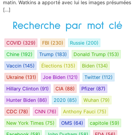
matin. Watkins a apporté avec lui les images présumées
[…]
Recherche par mot clé
COVID
(329)
FBI
(230)
Russie
(200)
Chine
(192)
Trump
(183)
Donald Trump
(153)
Vaccin
(145)
Élections
(135)
Biden
(134)
Ukraine
(131)
Joe Biden
(121)
Twitter
(112)
Hillary Clinton
(91)
CIA
(88)
Pfizer
(87)
Hunter Biden
(86)
2020
(85)
Wuhan
(79)
CDC
(78)
CNN
(76)
Anthony Fauci
(75)
New York Times
(75)
OMS
(64)
capitole
(59)
Facebook
(58)
John Durham
(58)
FDA
(56)