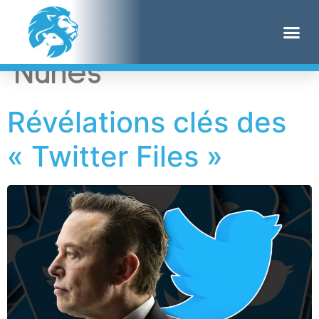
Étiquette :
Devin
Nunes
Révélations clés des
« Twitter Files »