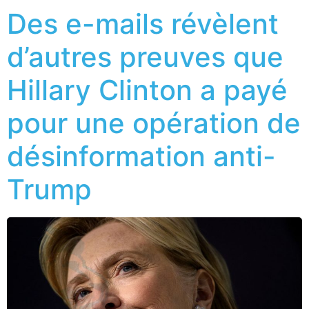
Des e-mails révèlent
d’autres preuves que
Hillary Clinton a payé
pour une opération de
désinformation anti-
Trump