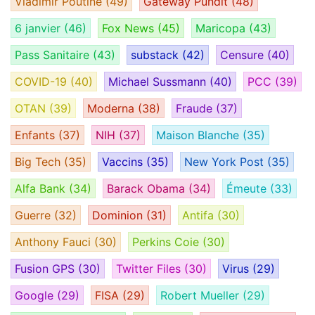
Vladimir Poutine
(49)
Gateway Pundit
(48)
6 janvier
(46)
Fox News
(45)
Maricopa
(43)
Pass Sanitaire
(43)
substack
(42)
Censure
(40)
COVID-19
(40)
Michael Sussmann
(40)
PCC
(39)
OTAN
(39)
Moderna
(38)
Fraude
(37)
Enfants
(37)
NIH
(37)
Maison Blanche
(35)
Big Tech
(35)
Vaccins
(35)
New York Post
(35)
Alfa Bank
(34)
Barack Obama
(34)
Émeute
(33)
Guerre
(32)
Dominion
(31)
Antifa
(30)
Anthony Fauci
(30)
Perkins Coie
(30)
Fusion GPS
(30)
Twitter Files
(30)
Virus
(29)
Google
(29)
FISA
(29)
Robert Mueller
(29)