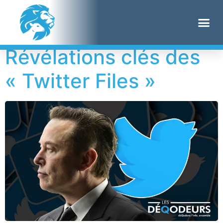
Étiquette :
DHS
Révélations clés des
« Twitter Files »