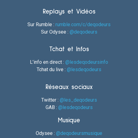
Replays et Vidéos
Sur Rumble :
rumble.com/c/deqodeurs
Sur Odysee :
@deqodeurs
Tchat et Infos
L’info en direct :
@lesdeqodeursinfo
Tchat du live :
@lesdeqodeurs
Réseaux sociaux
Twitter :
@les_deqodeurs
GAB :
@lesdeqodeurs
Musique
Odysee :
@deqodeursmusique