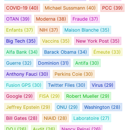
COVID-19
(40)
Michael Sussmann
(40)
PCC
(39)
OTAN
(39)
Moderna
(38)
Fraude
(37)
Enfants
(37)
NIH
(37)
Maison Blanche
(35)
Big Tech
(35)
Vaccins
(35)
New York Post
(35)
Alfa Bank
(34)
Barack Obama
(34)
Émeute
(33)
Guerre
(32)
Dominion
(31)
Antifa
(30)
Anthony Fauci
(30)
Perkins Coie
(30)
Fusion GPS
(30)
Twitter Files
(30)
Virus
(29)
Google
(29)
FISA
(29)
Robert Mueller
(29)
Jeffrey Epstein
(29)
ONU
(29)
Washington
(28)
Bill Gates
(28)
NIAID
(28)
Laboratoire
(27)
DOJ
(26)
Audit
(26)
Nancy Pelosi
(26)