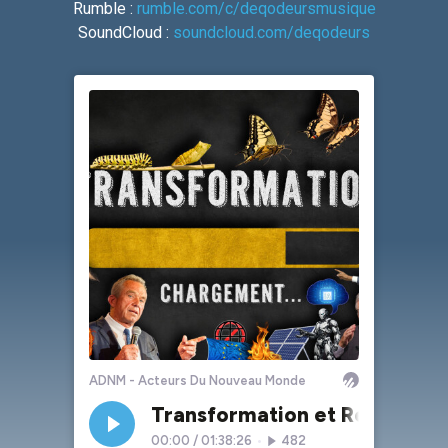
Rumble :
rumble.com/c/deqodeursmusique
SoundCloud :
soundcloud.com/deqodeurs