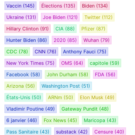
Vaccin
(145)
Élections
(135)
Biden
(134)
Ukraine
(131)
Joe Biden
(121)
Twitter
(112)
Hillary Clinton
(91)
CIA
(88)
Pfizer
(87)
Hunter Biden
(86)
2020
(85)
Wuhan
(79)
CDC
(78)
CNN
(76)
Anthony Fauci
(75)
New York Times
(75)
OMS
(64)
capitole
(59)
Facebook
(58)
John Durham
(58)
FDA
(56)
Arizona
(56)
Washington Post
(51)
États-Unis
(50)
ARNm
(50)
Elon Musk
(49)
Vladimir Poutine
(49)
Gateway Pundit
(48)
6 janvier
(46)
Fox News
(45)
Maricopa
(43)
Pass Sanitaire
(43)
substack
(42)
Censure
(40)