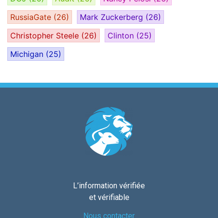
RussiaGate
(26)
Mark Zuckerberg
(26)
Christopher Steele
(26)
Clinton
(25)
Michigan
(25)
L’information vérifiée
et vérifiable
Nous contacter