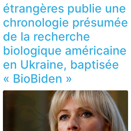
étrangères publie une
chronologie présumée
de la recherche
biologique américaine
en Ukraine, baptisée
« BioBiden »