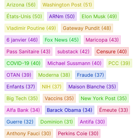
Arizona
(56)
Washington Post
(51)
États-Unis
(50)
ARNm
(50)
Elon Musk
(49)
Vladimir Poutine
(49)
Gateway Pundit
(48)
6 janvier
(46)
Fox News
(45)
Maricopa
(43)
Pass Sanitaire
(43)
substack
(42)
Censure
(40)
COVID-19
(40)
Michael Sussmann
(40)
PCC
(39)
OTAN
(39)
Moderna
(38)
Fraude
(37)
Enfants
(37)
NIH
(37)
Maison Blanche
(35)
Big Tech
(35)
Vaccins
(35)
New York Post
(35)
Alfa Bank
(34)
Barack Obama
(34)
Émeute
(33)
Guerre
(32)
Dominion
(31)
Antifa
(30)
Anthony Fauci
(30)
Perkins Coie
(30)