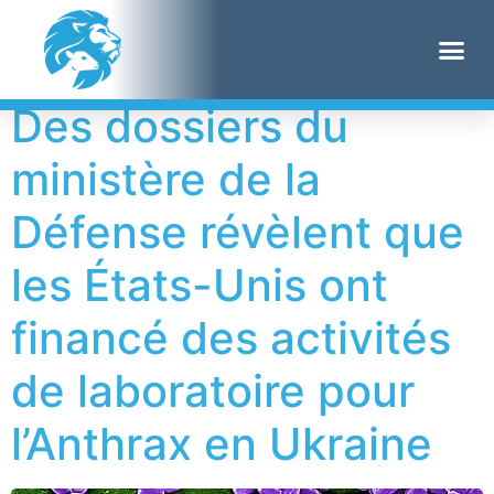
Étiquette :
DTRA
Des dossiers du
ministère de la
Défense révèlent que
les États-Unis ont
financé des activités
de laboratoire pour
l’Anthrax en Ukraine