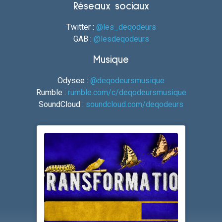
Réseaux sociaux
Twitter :
@les_deqodeurs
GAB :
@lesdeqodeurs
Musique
Odysee :
@deqodeursmusique
Rumble :
rumble.com/c/deqodeursmusique
SoundCloud :
soundcloud.com/deqodeurs