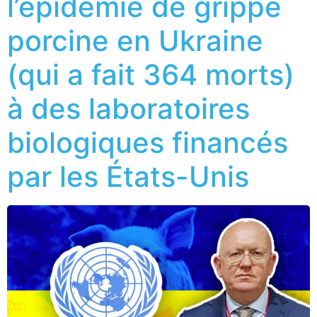
l’épidémie de grippe
porcine en Ukraine
(qui a fait 364 morts)
à des laboratoires
biologiques financés
par les États-Unis