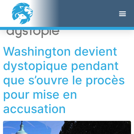
Étiquette :
dystopie
Washington devient
dystopique pendant
que s’ouvre le procès
pour mise en
accusation