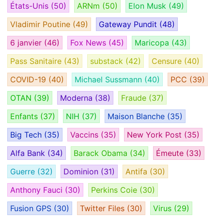
États-Unis
(50)
ARNm
(50)
Elon Musk
(49)
Vladimir Poutine
(49)
Gateway Pundit
(48)
6 janvier
(46)
Fox News
(45)
Maricopa
(43)
Pass Sanitaire
(43)
substack
(42)
Censure
(40)
COVID-19
(40)
Michael Sussmann
(40)
PCC
(39)
OTAN
(39)
Moderna
(38)
Fraude
(37)
Enfants
(37)
NIH
(37)
Maison Blanche
(35)
Big Tech
(35)
Vaccins
(35)
New York Post
(35)
Alfa Bank
(34)
Barack Obama
(34)
Émeute
(33)
Guerre
(32)
Dominion
(31)
Antifa
(30)
Anthony Fauci
(30)
Perkins Coie
(30)
Fusion GPS
(30)
Twitter Files
(30)
Virus
(29)