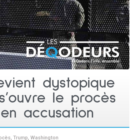
vient dystopique
’ouvre le procès
en accusation
ocès
,
Trump
,
Washington