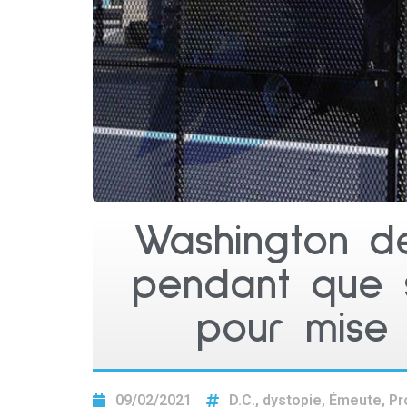
Washington de
pendant que s
pour mise 
09/02/2021
D.C.
,
dystopie
,
Émeute
,
Pr