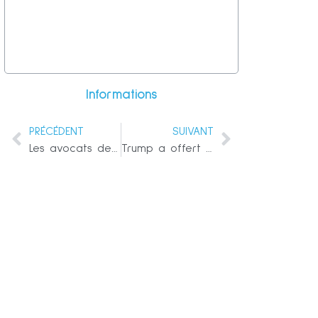
Informations
PRÉCÉDENT
SUIVANT
Les avocats de Trump affirment que la mise en accusation est contraire à la Constitution
Trump a offert son aide à plusieurs reprises aux fonctionnaires de Washington avant le 6 janvier