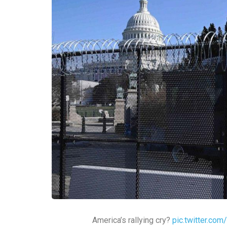
America’s rallying cry?
pic.twitter.co