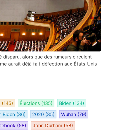
té disparu, alors que des rumeurs circulent
mme aurait déjà fait défection aux États-Unis
n
(145)
Élections
(135)
Biden
(134)
r Biden
(86)
2020
(85)
Wuhan
(79)
cebook
(58)
John Durham
(58)