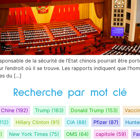
sponsable de la sécurité de l’Etat chinois pourrait être por
 l’endroit où il se trouve. Les rapports indiquent que l’ho
nes du […]
Recherche par mot clé
Chine
(192)
Trump
(183)
Donald Trump
(153)
Vacci
112)
Hillary Clinton
(91)
CIA
(88)
Pfizer
(87)
Hunte
)
New York Times
(75)
OMS
(64)
capitole
(59)
Fa