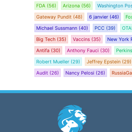
FDA
(56)
Arizona
(56)
Washington Po
Gateway Pundit
(48)
6 janvier
(46)
Fo
Michael Sussmann
(40)
PCC
(39)
OT
Big Tech
(35)
Vaccins
(35)
New York 
Antifa
(30)
Anthony Fauci
(30)
Perkin
Robert Mueller
(29)
Jeffrey Epstein
(29)
Audit
(26)
Nancy Pelosi
(26)
RussiaG