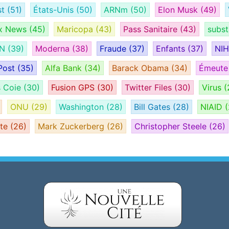
st
(51)
États-Unis
(50)
ARNm
(50)
Elon Musk
(49)
x News
(45)
Maricopa
(43)
Pass Sanitaire
(43)
subs
AN
(39)
Moderna
(38)
Fraude
(37)
Enfants
(37)
NI
Post
(35)
Alfa Bank
(34)
Barack Obama
(34)
Émeut
s Coie
(30)
Fusion GPS
(30)
Twitter Files
(30)
Virus
(
ONU
(29)
Washington
(28)
Bill Gates
(28)
NIAID
(
ate
(26)
Mark Zuckerberg
(26)
Christopher Steele
(26)