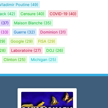
Vladimir Poutine
(49)
tack
(42)
Censure
(40)
COVID-19
(40)
H
(37)
Maison Blanche
(35)
e
(33)
Guerre
(32)
Dominion
(31)
29)
Google
(29)
FISA
(29)
28)
Laboratoire
(27)
DOJ
(26)
Clinton
(25)
Michigan
(25)