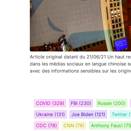
Article original datant du 21/06/21 Un haut re
dans les médias sociaux en langue chinoise sur
avec des informations sensibles sur les origi
COVID
(329)
FBI
(230)
Russie
(200)
Ukraine
(131)
Joe Biden
(121)
Twitter
(
CDC
(78)
CNN
(76)
Anthony Fauci
(75