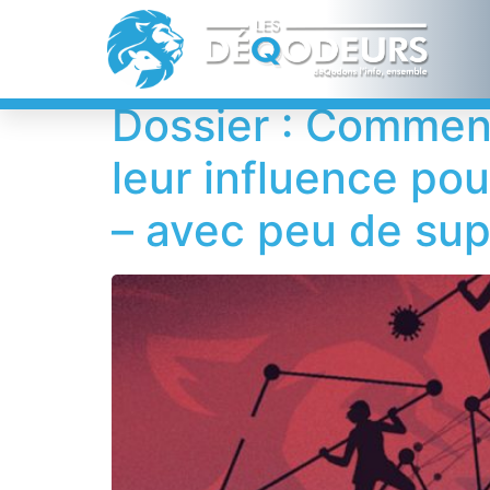
Étiquette :
G7
Dossier : Comment 
leur influence po
– avec peu de sup