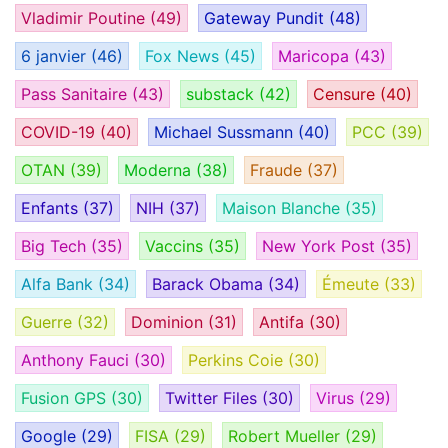
Vladimir Poutine
(49)
Gateway Pundit
(48)
6 janvier
(46)
Fox News
(45)
Maricopa
(43)
Pass Sanitaire
(43)
substack
(42)
Censure
(40)
COVID-19
(40)
Michael Sussmann
(40)
PCC
(39)
OTAN
(39)
Moderna
(38)
Fraude
(37)
Enfants
(37)
NIH
(37)
Maison Blanche
(35)
Big Tech
(35)
Vaccins
(35)
New York Post
(35)
Alfa Bank
(34)
Barack Obama
(34)
Émeute
(33)
Guerre
(32)
Dominion
(31)
Antifa
(30)
Anthony Fauci
(30)
Perkins Coie
(30)
Fusion GPS
(30)
Twitter Files
(30)
Virus
(29)
Google
(29)
FISA
(29)
Robert Mueller
(29)