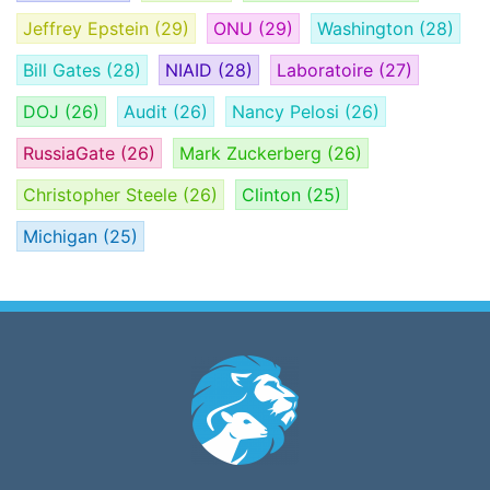
Jeffrey Epstein
(29)
ONU
(29)
Washington
(28)
Bill Gates
(28)
NIAID
(28)
Laboratoire
(27)
DOJ
(26)
Audit
(26)
Nancy Pelosi
(26)
RussiaGate
(26)
Mark Zuckerberg
(26)
Christopher Steele
(26)
Clinton
(25)
Michigan
(25)