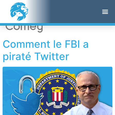
Étiquette :
James
Comey
Comment le FBI a
piraté Twitter