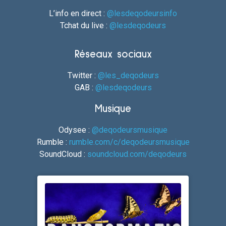
L’info en direct :
@lesdeqodeursinfo
Tchat du live :
@lesdeqodeurs
Réseaux sociaux
Twitter :
@les_deqodeurs
GAB :
@lesdeqodeurs
Musique
Odysee :
@deqodeursmusique
Rumble :
rumble.com/c/deqodeursmusique
SoundCloud :
soundcloud.com/deqodeurs