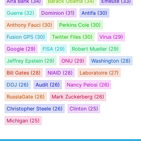
Alfa Bank
(34)
Barack Obama
(34)
Émeute
(33)
Guerre
(32)
Dominion
(31)
Antifa
(30)
Anthony Fauci
(30)
Perkins Coie
(30)
Fusion GPS
(30)
Twitter Files
(30)
Virus
(29)
Google
(29)
FISA
(29)
Robert Mueller
(29)
Jeffrey Epstein
(29)
ONU
(29)
Washington
(28)
Bill Gates
(28)
NIAID
(28)
Laboratoire
(27)
DOJ
(26)
Audit
(26)
Nancy Pelosi
(26)
RussiaGate
(26)
Mark Zuckerberg
(26)
Christopher Steele
(26)
Clinton
(25)
Michigan
(25)