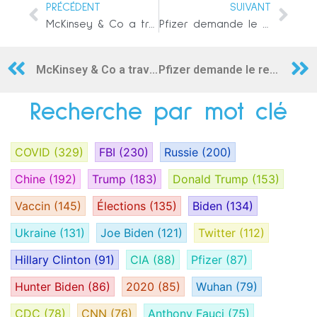
PRÉCÉDENT
SUIVANT
McKinsey & Co a travaillé avec un fabricant d’armes russe alors qu’il conseillait le Pentagone
Pfizer demande le rejet de l’action en justice relative aux essais cliniques du vaccin contre le COVID-19, en invoquant l’accord sur les « prototypes »
McKinsey & Co a travaillé avec un fabricant d’armes russe alors qu’il conseillait le Pentagone
Pfizer demande le rejet de l’action en justice relative aux essais cliniques du vaccin contre le COVID-19, en invoquant l’accord sur les « prototypes »
Recherche par mot clé
COVID
(329)
FBI
(230)
Russie
(200)
Chine
(192)
Trump
(183)
Donald Trump
(153)
Vaccin
(145)
Élections
(135)
Biden
(134)
Ukraine
(131)
Joe Biden
(121)
Twitter
(112)
Hillary Clinton
(91)
CIA
(88)
Pfizer
(87)
Hunter Biden
(86)
2020
(85)
Wuhan
(79)
CDC
(78)
CNN
(76)
Anthony Fauci
(75)