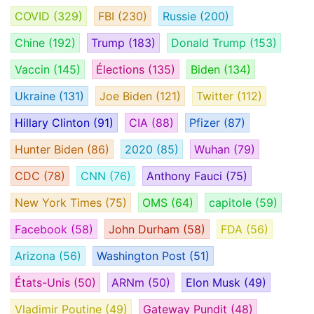
COVID
(329)
FBI
(230)
Russie
(200)
Chine
(192)
Trump
(183)
Donald Trump
(153)
Vaccin
(145)
Élections
(135)
Biden
(134)
Ukraine
(131)
Joe Biden
(121)
Twitter
(112)
Hillary Clinton
(91)
CIA
(88)
Pfizer
(87)
Hunter Biden
(86)
2020
(85)
Wuhan
(79)
CDC
(78)
CNN
(76)
Anthony Fauci
(75)
New York Times
(75)
OMS
(64)
capitole
(59)
Facebook
(58)
John Durham
(58)
FDA
(56)
Arizona
(56)
Washington Post
(51)
États-Unis
(50)
ARNm
(50)
Elon Musk
(49)
Vladimir Poutine
(49)
Gateway Pundit
(48)