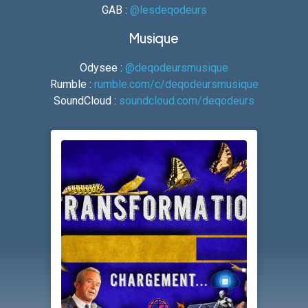
GAB :
@lesdeqodeurs
Musique
Odysee :
@deqodeursmusique
Rumble :
rumble.com/c/deqodeursmusique
SoundCloud :
soundcloud.com/deqodeurs