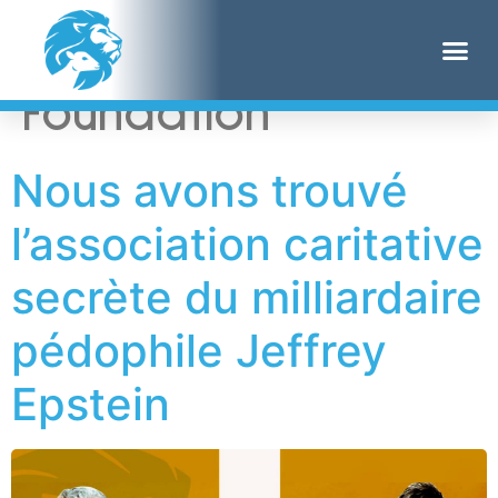
Étiquette :
Kuhn
Foundation
Nous avons trouvé
l’association caritative
secrète du milliardaire
pédophile Jeffrey
Epstein