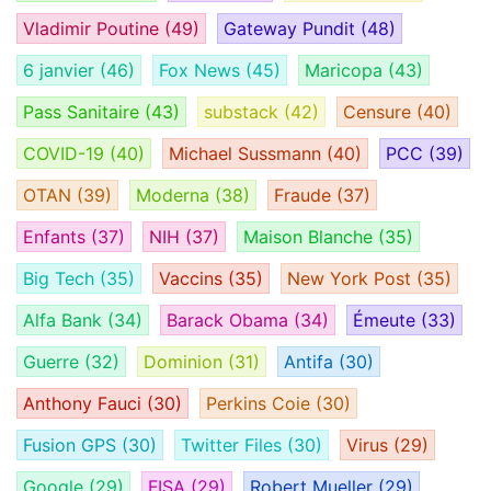
Vladimir Poutine
(49)
Gateway Pundit
(48)
6 janvier
(46)
Fox News
(45)
Maricopa
(43)
Pass Sanitaire
(43)
substack
(42)
Censure
(40)
COVID-19
(40)
Michael Sussmann
(40)
PCC
(39)
OTAN
(39)
Moderna
(38)
Fraude
(37)
Enfants
(37)
NIH
(37)
Maison Blanche
(35)
Big Tech
(35)
Vaccins
(35)
New York Post
(35)
Alfa Bank
(34)
Barack Obama
(34)
Émeute
(33)
Guerre
(32)
Dominion
(31)
Antifa
(30)
Anthony Fauci
(30)
Perkins Coie
(30)
Fusion GPS
(30)
Twitter Files
(30)
Virus
(29)
Google
(29)
FISA
(29)
Robert Mueller
(29)