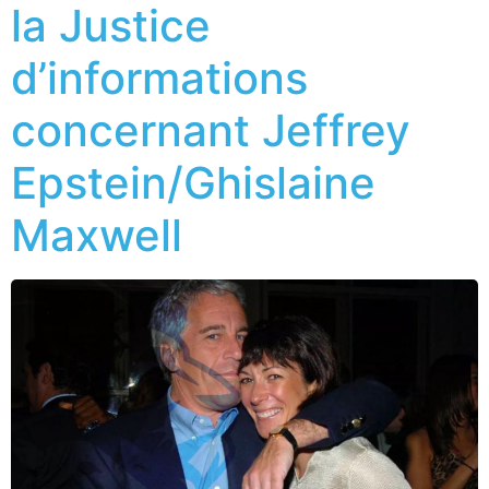
la Justice
d’informations
concernant Jeffrey
Epstein/Ghislaine
Maxwell