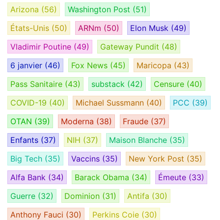
Arizona
(56)
Washington Post
(51)
États-Unis
(50)
ARNm
(50)
Elon Musk
(49)
Vladimir Poutine
(49)
Gateway Pundit
(48)
6 janvier
(46)
Fox News
(45)
Maricopa
(43)
Pass Sanitaire
(43)
substack
(42)
Censure
(40)
COVID-19
(40)
Michael Sussmann
(40)
PCC
(39)
OTAN
(39)
Moderna
(38)
Fraude
(37)
Enfants
(37)
NIH
(37)
Maison Blanche
(35)
Big Tech
(35)
Vaccins
(35)
New York Post
(35)
Alfa Bank
(34)
Barack Obama
(34)
Émeute
(33)
Guerre
(32)
Dominion
(31)
Antifa
(30)
Anthony Fauci
(30)
Perkins Coie
(30)