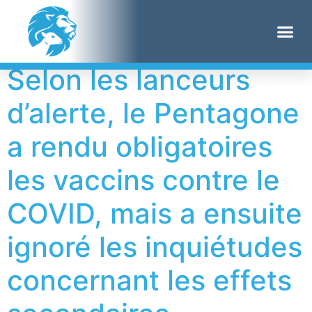
Étiquette :
Navy
Selon les lanceurs
d’alerte, le Pentagone
a rendu obligatoires
les vaccins contre le
COVID, mais a ensuite
ignoré les inquiétudes
concernant les effets