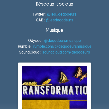
Réseaux sociaux
Twitter :
@les_deqodeurs
GAB :
@lesdeqodeurs
Musique
Odysee :
@deqodeursmusique
Rumble :
rumble.com/c/deqodeursmusique
SoundCloud :
soundcloud.com/deqodeurs