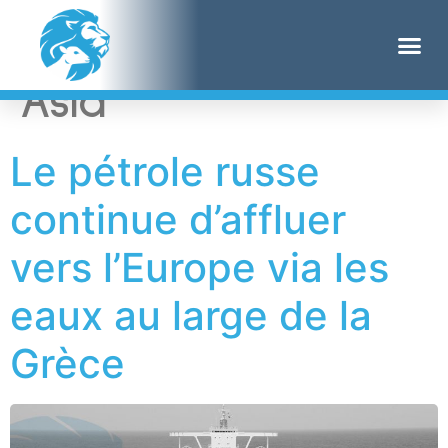
Étiquette :
Nikkei
Asia
Le pétrole russe
continue d’affluer
vers l’Europe via les
eaux au large de la
Grèce