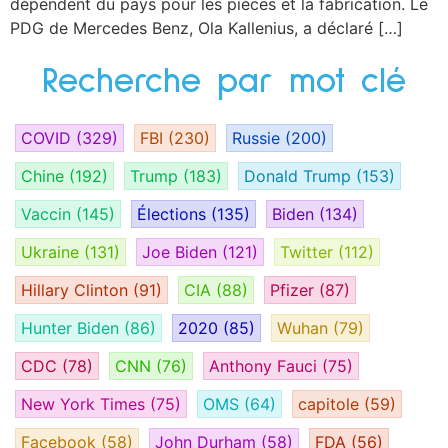
dépendent du pays pour les pièces et la fabrication. Le
PDG de Mercedes Benz, Ola Kallenius, a déclaré […]
Recherche par mot clé
COVID
(329)
FBI
(230)
Russie
(200)
Chine
(192)
Trump
(183)
Donald Trump
(153)
Vaccin
(145)
Élections
(135)
Biden
(134)
Ukraine
(131)
Joe Biden
(121)
Twitter
(112)
Hillary Clinton
(91)
CIA
(88)
Pfizer
(87)
Hunter Biden
(86)
2020
(85)
Wuhan
(79)
CDC
(78)
CNN
(76)
Anthony Fauci
(75)
New York Times
(75)
OMS
(64)
capitole
(59)
Facebook
(58)
John Durham
(58)
FDA
(56)