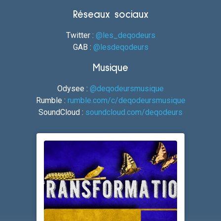
Réseaux sociaux
Twitter :
@les_deqodeurs
GAB :
@lesdeqodeurs
Musique
Odysee :
@deqodeursmusique
Rumble :
rumble.com/c/deqodeursmusique
SoundCloud :
soundcloud.com/deqodeurs