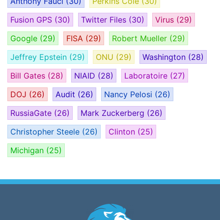
Anthony Fauci
(30)
Perkins Coie
(30)
Fusion GPS
(30)
Twitter Files
(30)
Virus
(29)
Google
(29)
FISA
(29)
Robert Mueller
(29)
Jeffrey Epstein
(29)
ONU
(29)
Washington
(28)
Bill Gates
(28)
NIAID
(28)
Laboratoire
(27)
DOJ
(26)
Audit
(26)
Nancy Pelosi
(26)
RussiaGate
(26)
Mark Zuckerberg
(26)
Christopher Steele
(26)
Clinton
(25)
Michigan
(25)