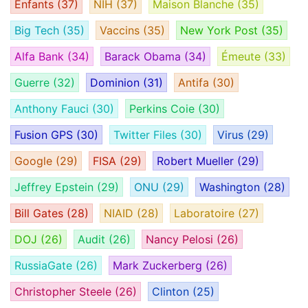
Enfants
(37)
NIH
(37)
Maison Blanche
(35)
Big Tech
(35)
Vaccins
(35)
New York Post
(35)
Alfa Bank
(34)
Barack Obama
(34)
Émeute
(33)
Guerre
(32)
Dominion
(31)
Antifa
(30)
Anthony Fauci
(30)
Perkins Coie
(30)
Fusion GPS
(30)
Twitter Files
(30)
Virus
(29)
Google
(29)
FISA
(29)
Robert Mueller
(29)
Jeffrey Epstein
(29)
ONU
(29)
Washington
(28)
Bill Gates
(28)
NIAID
(28)
Laboratoire
(27)
DOJ
(26)
Audit
(26)
Nancy Pelosi
(26)
RussiaGate
(26)
Mark Zuckerberg
(26)
Christopher Steele
(26)
Clinton
(25)