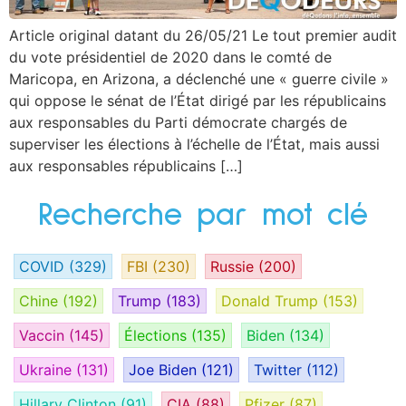
Article original datant du 26/05/21 Le tout premier audit
du vote présidentiel de 2020 dans le comté de
Maricopa, en Arizona, a déclenché une « guerre civile »
qui oppose le sénat de l’État dirigé par les républicains
aux responsables du Parti démocrate chargés de
superviser les élections à l’échelle de l’État, mais aussi
aux responsables républicains […]
Recherche par mot clé
COVID
(329)
FBI
(230)
Russie
(200)
Chine
(192)
Trump
(183)
Donald Trump
(153)
Vaccin
(145)
Élections
(135)
Biden
(134)
Ukraine
(131)
Joe Biden
(121)
Twitter
(112)
Hillary Clinton
(91)
CIA
(88)
Pfizer
(87)