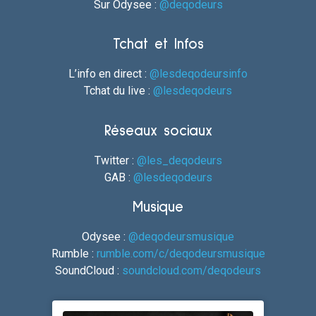
Sur Odysee :
@deqodeurs
Tchat et Infos
L’info en direct :
@lesdeqodeursinfo
Tchat du live :
@lesdeqodeurs
Réseaux sociaux
Twitter :
@les_deqodeurs
GAB :
@lesdeqodeurs
Musique
Odysee :
@deqodeursmusique
Rumble :
rumble.com/c/deqodeursmusique
SoundCloud :
soundcloud.com/deqodeurs