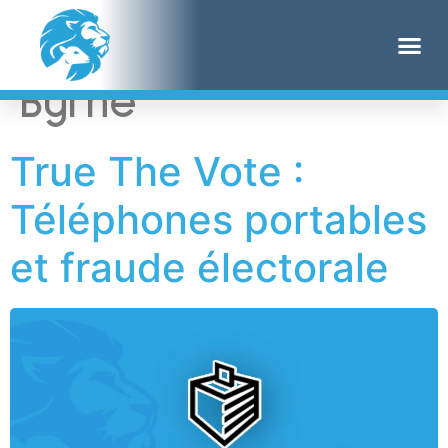
Étiquette :
Patrick
Byrne
True The Vote :
Téléphones portables
et fraude électorale