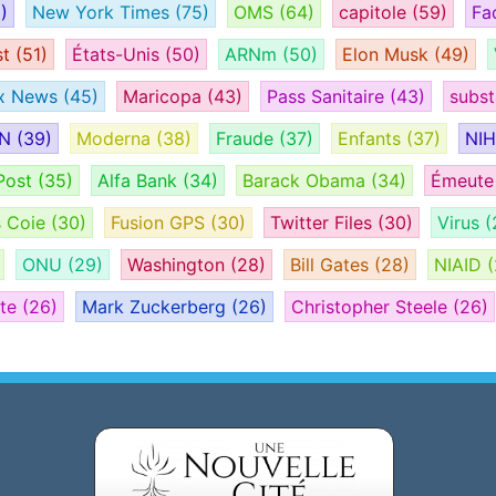
)
New York Times
(75)
OMS
(64)
capitole
(59)
Fa
st
(51)
États-Unis
(50)
ARNm
(50)
Elon Musk
(49)
x News
(45)
Maricopa
(43)
Pass Sanitaire
(43)
subs
AN
(39)
Moderna
(38)
Fraude
(37)
Enfants
(37)
NI
Post
(35)
Alfa Bank
(34)
Barack Obama
(34)
Émeut
s Coie
(30)
Fusion GPS
(30)
Twitter Files
(30)
Virus
(
ONU
(29)
Washington
(28)
Bill Gates
(28)
NIAID
(
ate
(26)
Mark Zuckerberg
(26)
Christopher Steele
(26)