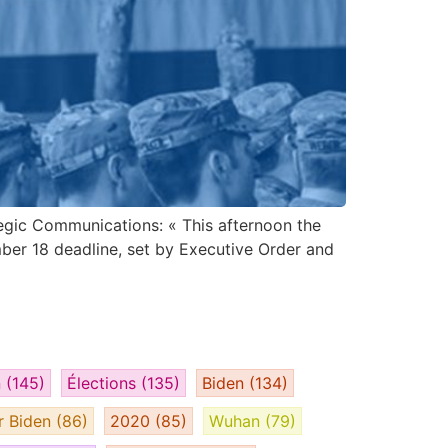
tegic Communications: « This afternoon the
mber 18 deadline, set by Executive Order and
n
(145)
Élections
(135)
Biden
(134)
r Biden
(86)
2020
(85)
Wuhan
(79)