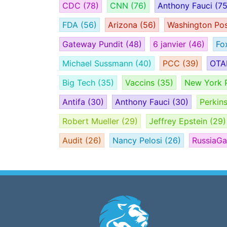
CDC
(78)
CNN
(76)
Anthony Fauci
(75
FDA
(56)
Arizona
(56)
Washington Po
Gateway Pundit
(48)
6 janvier
(46)
Fo
Michael Sussmann
(40)
PCC
(39)
OT
Big Tech
(35)
Vaccins
(35)
New York 
Antifa
(30)
Anthony Fauci
(30)
Perkin
Robert Mueller
(29)
Jeffrey Epstein
(29)
Audit
(26)
Nancy Pelosi
(26)
RussiaG