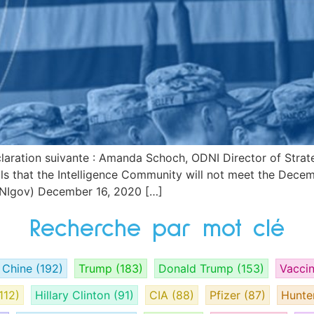
éclaration suivante : Amanda Schoch, ODNI Director of Stra
ials that the Intelligence Community will not meet the Dece
DNIgov) December 16, 2020 […]
Recherche par mot clé
Chine
(192)
Trump
(183)
Donald Trump
(153)
Vacci
112)
Hillary Clinton
(91)
CIA
(88)
Pfizer
(87)
Hunte