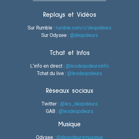
Replays et Vidéos
Sur Rumble :
rumble.com/c/deqodeurs
Sur Odysee :
@deqodeurs
Tchat et Infos
L’info en direct :
@lesdeqodeursinfo
Tchat du live :
@lesdeqodeurs
Réseaux sociaux
Twitter :
@les_deqodeurs
GAB :
@lesdeqodeurs
Musique
Odysee :
@deqodeursmusique