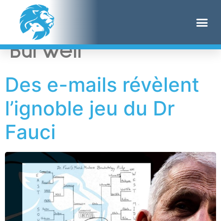
Étiquette :
Sylvia
Burwell
Des e-mails révèlent
l’ignoble jeu du Dr
Fauci