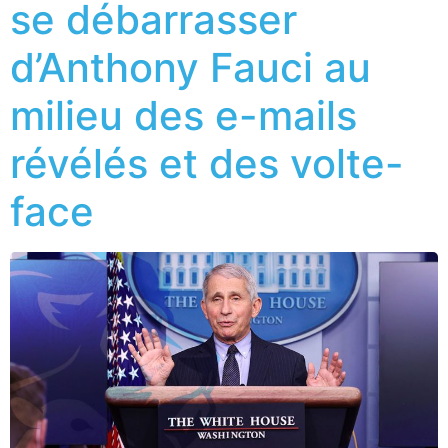
se débarrasser
d’Anthony Fauci au
milieu des e-mails
révélés et des volte-
face