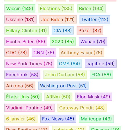
Vaccin
(145)
Élections
(135)
Biden
(134)
Ukraine
(131)
Joe Biden
(121)
Twitter
(112)
Hillary Clinton
(91)
CIA
(88)
Pfizer
(87)
Hunter Biden
(86)
2020
(85)
Wuhan
(79)
CDC
(78)
CNN
(76)
Anthony Fauci
(75)
New York Times
(75)
OMS
(64)
capitole
(59)
Facebook
(58)
John Durham
(58)
FDA
(56)
Arizona
(56)
Washington Post
(51)
États-Unis
(50)
ARNm
(50)
Elon Musk
(49)
Vladimir Poutine
(49)
Gateway Pundit
(48)
6 janvier
(46)
Fox News
(45)
Maricopa
(43)
Pass Sanitaire
(43)
substack
(42)
Censure
(40)