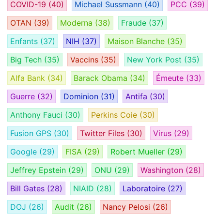
COVID-19
(40)
Michael Sussmann
(40)
PCC
(39)
OTAN
(39)
Moderna
(38)
Fraude
(37)
Enfants
(37)
NIH
(37)
Maison Blanche
(35)
Big Tech
(35)
Vaccins
(35)
New York Post
(35)
Alfa Bank
(34)
Barack Obama
(34)
Émeute
(33)
Guerre
(32)
Dominion
(31)
Antifa
(30)
Anthony Fauci
(30)
Perkins Coie
(30)
Fusion GPS
(30)
Twitter Files
(30)
Virus
(29)
Google
(29)
FISA
(29)
Robert Mueller
(29)
Jeffrey Epstein
(29)
ONU
(29)
Washington
(28)
Bill Gates
(28)
NIAID
(28)
Laboratoire
(27)
DOJ
(26)
Audit
(26)
Nancy Pelosi
(26)