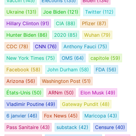
Vaccin
(145)
Élections
(135)
Biden
(134)
Ukraine
(131)
Joe Biden
(121)
Twitter
(112)
Hillary Clinton
(91)
CIA
(88)
Pfizer
(87)
Hunter Biden
(86)
2020
(85)
Wuhan
(79)
CDC
(78)
CNN
(76)
Anthony Fauci
(75)
New York Times
(75)
OMS
(64)
capitole
(59)
Facebook
(58)
John Durham
(58)
FDA
(56)
Arizona
(56)
Washington Post
(51)
États-Unis
(50)
ARNm
(50)
Elon Musk
(49)
Vladimir Poutine
(49)
Gateway Pundit
(48)
6 janvier
(46)
Fox News
(45)
Maricopa
(43)
Pass Sanitaire
(43)
substack
(42)
Censure
(40)