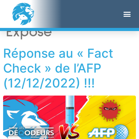
Étiquette :
The
Expose
Réponse au « Fact
Check » de l’AFP
(12/12/2022) !!!