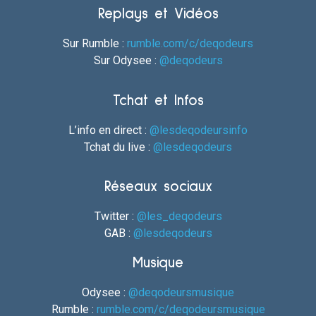
Replays et Vidéos
Sur Rumble :
rumble.com/c/deqodeurs
Sur Odysee :
@deqodeurs
Tchat et Infos
L’info en direct :
@lesdeqodeursinfo
Tchat du live :
@lesdeqodeurs
Réseaux sociaux
Twitter :
@les_deqodeurs
GAB :
@lesdeqodeurs
Musique
Odysee :
@deqodeursmusique
Rumble :
rumble.com/c/deqodeursmusique