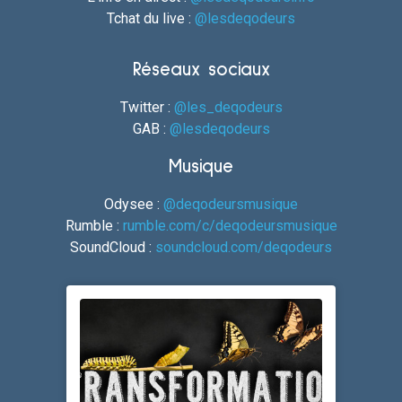
Tchat du live :
@lesdeqodeurs
Réseaux sociaux
Twitter :
@les_deqodeurs
GAB :
@lesdeqodeurs
Musique
Odysee :
@deqodeursmusique
Rumble :
rumble.com/c/deqodeursmusique
SoundCloud :
soundcloud.com/deqodeurs