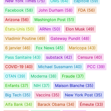
New York Times
(75)
OMS
(64)
capitole
(59)
Facebook
(58)
John Durham
(58)
FDA
(56)
Arizona
(56)
Washington Post
(51)
États-Unis
(50)
ARNm
(50)
Elon Musk
(49)
Vladimir Poutine
(49)
Gateway Pundit
(48)
6 janvier
(46)
Fox News
(45)
Maricopa
(43)
Pass Sanitaire
(43)
substack
(42)
Censure
(40)
COVID-19
(40)
Michael Sussmann
(40)
PCC
(39)
OTAN
(39)
Moderna
(38)
Fraude
(37)
Enfants
(37)
NIH
(37)
Maison Blanche
(35)
Big Tech
(35)
Vaccins
(35)
New York Post
(35)
Alfa Bank
(34)
Barack Obama
(34)
Émeute
(33)