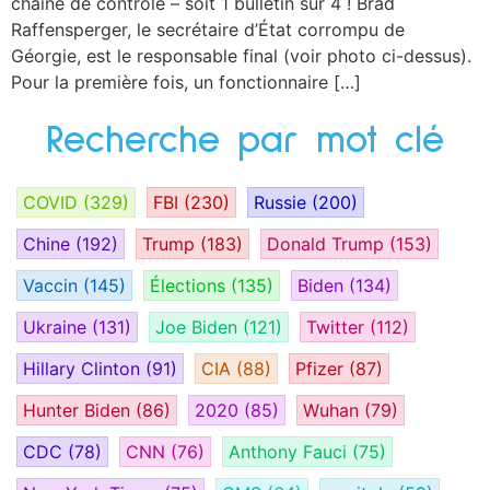
chaîne de contrôle – soit 1 bulletin sur 4 ! Brad
Raffensperger, le secrétaire d’État corrompu de
Géorgie, est le responsable final (voir photo ci-dessus).
Pour la première fois, un fonctionnaire […]
Recherche par mot clé
COVID
(329)
FBI
(230)
Russie
(200)
Chine
(192)
Trump
(183)
Donald Trump
(153)
Vaccin
(145)
Élections
(135)
Biden
(134)
Ukraine
(131)
Joe Biden
(121)
Twitter
(112)
Hillary Clinton
(91)
CIA
(88)
Pfizer
(87)
Hunter Biden
(86)
2020
(85)
Wuhan
(79)
CDC
(78)
CNN
(76)
Anthony Fauci
(75)