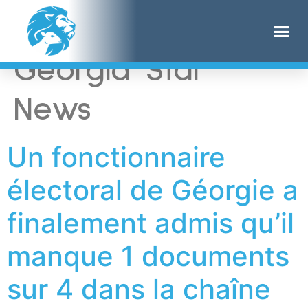
Étiquette :
The
Georgia Star
News
Un fonctionnaire
électoral de Géorgie a
finalement admis qu’il
manque 1 documents
sur 4 dans la chaîne