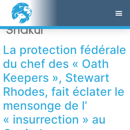
Étiquette :
Tupac
Shakur
La protection fédérale
du chef des « Oath
Keepers », Stewart
Rhodes, fait éclater le
mensonge de l’
« insurrection » au