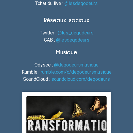
Tchat du live :
@lesdeqodeurs
Réseaux sociaux
Twitter :
@les_deqodeurs
GAB :
@lesdeqodeurs
Musique
Odysee :
@deqodeursmusique
Rumble :
rumble.com/c/deqodeursmusique
SoundCloud :
soundcloud.com/deqodeurs