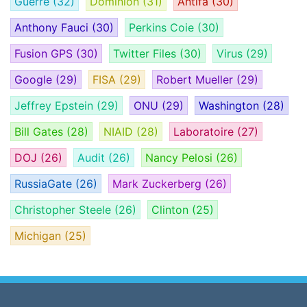
Guerre
(32)
Dominion
(31)
Antifa
(30)
Anthony Fauci
(30)
Perkins Coie
(30)
Fusion GPS
(30)
Twitter Files
(30)
Virus
(29)
Google
(29)
FISA
(29)
Robert Mueller
(29)
Jeffrey Epstein
(29)
ONU
(29)
Washington
(28)
Bill Gates
(28)
NIAID
(28)
Laboratoire
(27)
DOJ
(26)
Audit
(26)
Nancy Pelosi
(26)
RussiaGate
(26)
Mark Zuckerberg
(26)
Christopher Steele
(26)
Clinton
(25)
Michigan
(25)