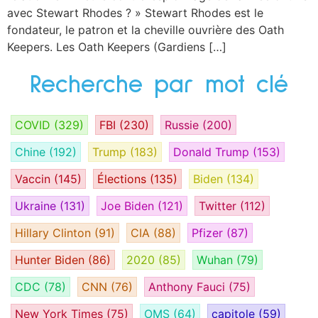
avec Stewart Rhodes ? » Stewart Rhodes est le
fondateur, le patron et la cheville ouvrière des Oath
Keepers. Les Oath Keepers (Gardiens […]
Recherche par mot clé
COVID
(329)
FBI
(230)
Russie
(200)
Chine
(192)
Trump
(183)
Donald Trump
(153)
Vaccin
(145)
Élections
(135)
Biden
(134)
Ukraine
(131)
Joe Biden
(121)
Twitter
(112)
Hillary Clinton
(91)
CIA
(88)
Pfizer
(87)
Hunter Biden
(86)
2020
(85)
Wuhan
(79)
CDC
(78)
CNN
(76)
Anthony Fauci
(75)
New York Times
(75)
OMS
(64)
capitole
(59)