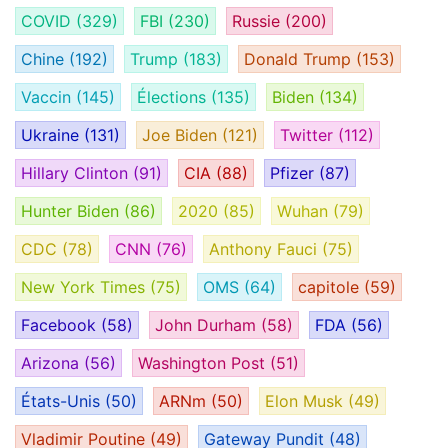
COVID
(329)
FBI
(230)
Russie
(200)
Chine
(192)
Trump
(183)
Donald Trump
(153)
Vaccin
(145)
Élections
(135)
Biden
(134)
Ukraine
(131)
Joe Biden
(121)
Twitter
(112)
Hillary Clinton
(91)
CIA
(88)
Pfizer
(87)
Hunter Biden
(86)
2020
(85)
Wuhan
(79)
CDC
(78)
CNN
(76)
Anthony Fauci
(75)
New York Times
(75)
OMS
(64)
capitole
(59)
Facebook
(58)
John Durham
(58)
FDA
(56)
Arizona
(56)
Washington Post
(51)
États-Unis
(50)
ARNm
(50)
Elon Musk
(49)
Vladimir Poutine
(49)
Gateway Pundit
(48)