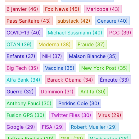
6 janvier
(46)
Fox News
(45)
Maricopa
(43)
Pass Sanitaire
(43)
substack
(42)
Censure
(40)
COVID-19
(40)
Michael Sussmann
(40)
PCC
(39)
OTAN
(39)
Moderna
(38)
Fraude
(37)
Enfants
(37)
NIH
(37)
Maison Blanche
(35)
Big Tech
(35)
Vaccins
(35)
New York Post
(35)
Alfa Bank
(34)
Barack Obama
(34)
Émeute
(33)
Guerre
(32)
Dominion
(31)
Antifa
(30)
Anthony Fauci
(30)
Perkins Coie
(30)
Fusion GPS
(30)
Twitter Files
(30)
Virus
(29)
Google
(29)
FISA
(29)
Robert Mueller
(29)
Jeffrey Epstein
(29)
ONU
(29)
Washington
(28)