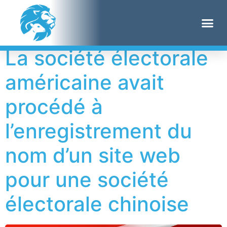
Étiquette :
USA
La société électorale
américaine avait
procédé à
l’enregistrement du
nom d’un site web
pour une société
électorale chinoise