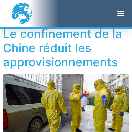
Étiquette :
Yangpu
Le confinement de la
Chine réduit les
approvisionnements