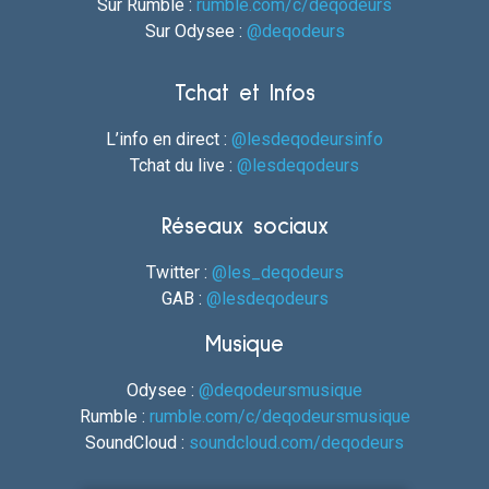
Sur Rumble :
rumble.com/c/deqodeurs
Sur Odysee :
@deqodeurs
Tchat et Infos
L’info en direct :
@lesdeqodeursinfo
Tchat du live :
@lesdeqodeurs
Réseaux sociaux
Twitter :
@les_deqodeurs
GAB :
@lesdeqodeurs
Musique
Odysee :
@deqodeursmusique
Rumble :
rumble.com/c/deqodeursmusique
SoundCloud :
soundcloud.com/deqodeurs