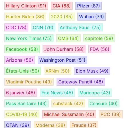
Hillary Clinton
(91)
CIA
(88)
Pfizer
(87)
Hunter Biden
(86)
2020
(85)
Wuhan
(79)
CDC
(78)
CNN
(76)
Anthony Fauci
(75)
New York Times
(75)
OMS
(64)
capitole
(59)
Facebook
(58)
John Durham
(58)
FDA
(56)
Arizona
(56)
Washington Post
(51)
États-Unis
(50)
ARNm
(50)
Elon Musk
(49)
Vladimir Poutine
(49)
Gateway Pundit
(48)
6 janvier
(46)
Fox News
(45)
Maricopa
(43)
Pass Sanitaire
(43)
substack
(42)
Censure
(40)
COVID-19
(40)
Michael Sussmann
(40)
PCC
(39)
OTAN
(39)
Moderna
(38)
Fraude
(37)