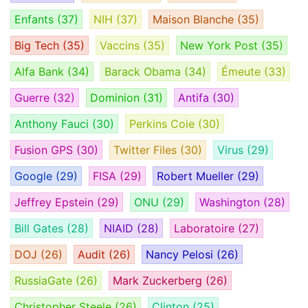
Enfants
(37)
NIH
(37)
Maison Blanche
(35)
Big Tech
(35)
Vaccins
(35)
New York Post
(35)
Alfa Bank
(34)
Barack Obama
(34)
Émeute
(33)
Guerre
(32)
Dominion
(31)
Antifa
(30)
Anthony Fauci
(30)
Perkins Coie
(30)
Fusion GPS
(30)
Twitter Files
(30)
Virus
(29)
Google
(29)
FISA
(29)
Robert Mueller
(29)
Jeffrey Epstein
(29)
ONU
(29)
Washington
(28)
Bill Gates
(28)
NIAID
(28)
Laboratoire
(27)
DOJ
(26)
Audit
(26)
Nancy Pelosi
(26)
RussiaGate
(26)
Mark Zuckerberg
(26)
Christopher Steele
(26)
Clinton
(25)