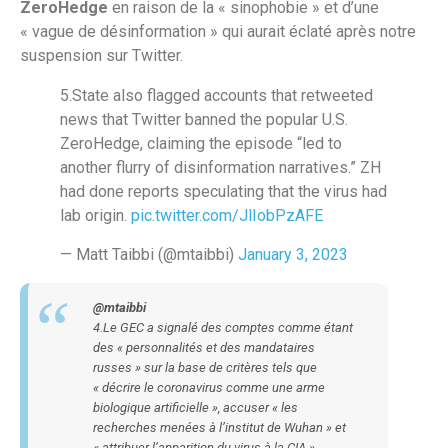
ZeroHedge
en raison de la « sinophobie » et d’une
« vague de désinformation » qui aurait éclaté après notre
suspension sur Twitter.
5.State also flagged accounts that retweeted
news that Twitter banned the popular U.S.
ZeroHedge, claiming the episode “led to
another flurry of disinformation narratives.” ZH
had done reports speculating that the virus had
lab origin.
pic.twitter.com/JlIobPzAFE
— Matt Taibbi (@mtaibbi)
January 3, 2023
@mtaibbi
4.Le GEC a signalé des comptes comme étant
des « personnalités et des mandataires
russes » sur la base de critères tels que
« décrire le coronavirus comme une arme
biologique artificielle », accuser « les
recherches menées à l’institut de Wuhan » et
« attribuer l’apparition du virus à la CIA ».