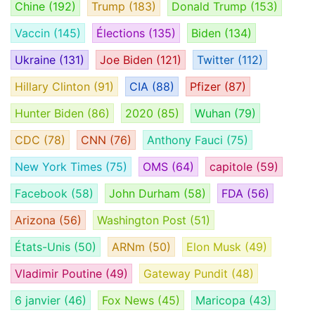
Chine
(192)
Trump
(183)
Donald Trump
(153)
Vaccin
(145)
Élections
(135)
Biden
(134)
Ukraine
(131)
Joe Biden
(121)
Twitter
(112)
Hillary Clinton
(91)
CIA
(88)
Pfizer
(87)
Hunter Biden
(86)
2020
(85)
Wuhan
(79)
CDC
(78)
CNN
(76)
Anthony Fauci
(75)
New York Times
(75)
OMS
(64)
capitole
(59)
Facebook
(58)
John Durham
(58)
FDA
(56)
Arizona
(56)
Washington Post
(51)
États-Unis
(50)
ARNm
(50)
Elon Musk
(49)
Vladimir Poutine
(49)
Gateway Pundit
(48)
6 janvier
(46)
Fox News
(45)
Maricopa
(43)