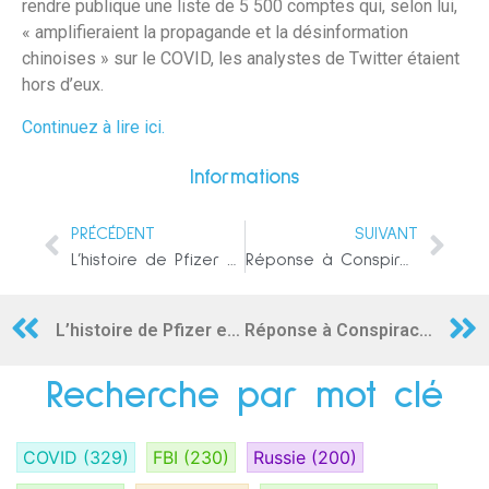
rendre publique une liste de 5 500 comptes qui, selon lui,
« amplifieraient la propagande et la désinformation
chinoises » sur le COVID, les analystes de Twitter étaient
hors d’eux.
Continuez à lire ici.
Informations
PRÉCÉDENT
SUIVANT
L’histoire de Pfizer en matière de fraude, de corruption et d’utilisation d’enfants nigérians comme « cobayes humains »
Réponse à Conspiracy Watch et demande de rectification
L’histoire de Pfizer en matière de fraude, de corruption et d’utilisation d’enfants nigérians comme « cobayes humains »
Réponse à Conspiracy Watch et demande de rectification
Recherche par mot clé
COVID
(329)
FBI
(230)
Russie
(200)