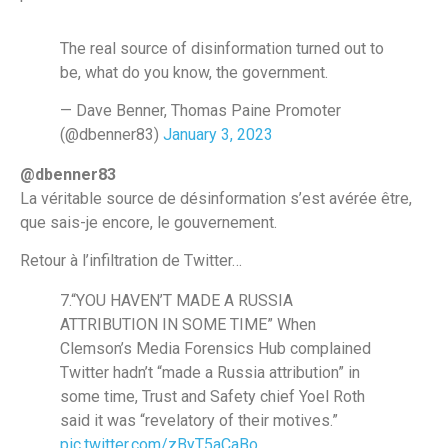
The real source of disinformation turned out to
be, what do you know, the government.
— Dave Benner, Thomas Paine Promoter
(@dbenner83)
January 3, 2023
@dbenner83
La véritable source de désinformation s’est avérée être,
que sais-je encore, le gouvernement.
Retour à l’infiltration de Twitter…
7.“YOU HAVEN’T MADE A RUSSIA
ATTRIBUTION IN SOME TIME” When
Clemson’s Media Forensics Hub complained
Twitter hadn’t “made a Russia attribution” in
some time, Trust and Safety chief Yoel Roth
said it was “revelatory of their motives.”
pic.twitter.com/zByT5aCaBo