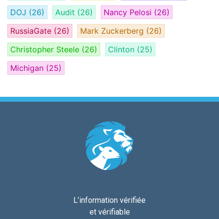
DOJ
(26)
Audit
(26)
Nancy Pelosi
(26)
RussiaGate
(26)
Mark Zuckerberg
(26)
Christopher Steele
(26)
Clinton
(25)
Michigan
(25)
L’information vérifiée
et vérifiable