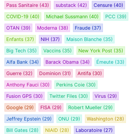
Pass Sanitaire
(43)
substack
(42)
Censure
(40)
COVID-19
(40)
Michael Sussmann
(40)
PCC
(39)
OTAN
(39)
Moderna
(38)
Fraude
(37)
Enfants
(37)
NIH
(37)
Maison Blanche
(35)
Big Tech
(35)
Vaccins
(35)
New York Post
(35)
Alfa Bank
(34)
Barack Obama
(34)
Émeute
(33)
Guerre
(32)
Dominion
(31)
Antifa
(30)
Anthony Fauci
(30)
Perkins Coie
(30)
Fusion GPS
(30)
Twitter Files
(30)
Virus
(29)
Google
(29)
FISA
(29)
Robert Mueller
(29)
Jeffrey Epstein
(29)
ONU
(29)
Washington
(28)
Bill Gates
(28)
NIAID
(28)
Laboratoire
(27)