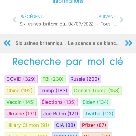
Informations
PRÉCÉDENT
SUIVANT
Six usines britanniques sur dix risquent de faire faillite en raison de la flambée des factures
06/09/2022 – Tous les chemins emmènent au Pass Climatique !
Six usines britanniques sur dix risquent de faire faillite en raison de la flambée des factures
Le scandale de blanchiment d’argent de la Danske Bank : Une étude de cas
Recherche par mot clé
COVID
(329)
FBI
(230)
Russie
(200)
Chine
(192)
Trump
(183)
Donald Trump
(153)
Vaccin
(145)
Élections
(135)
Biden
(134)
Ukraine
(131)
Joe Biden
(121)
Twitter
(112)
Hillary Clinton
(91)
CIA
(88)
Pfizer
(87)