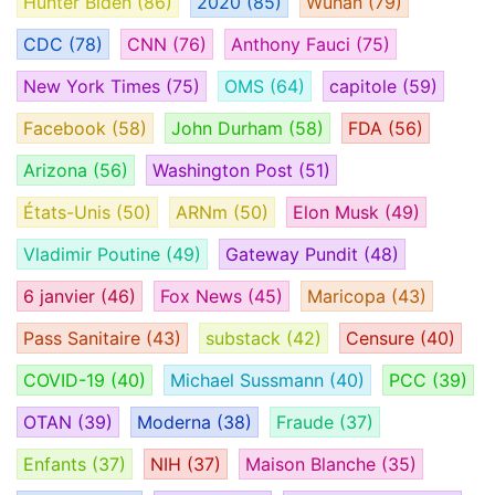
Hunter Biden
(86)
2020
(85)
Wuhan
(79)
CDC
(78)
CNN
(76)
Anthony Fauci
(75)
New York Times
(75)
OMS
(64)
capitole
(59)
Facebook
(58)
John Durham
(58)
FDA
(56)
Arizona
(56)
Washington Post
(51)
États-Unis
(50)
ARNm
(50)
Elon Musk
(49)
Vladimir Poutine
(49)
Gateway Pundit
(48)
6 janvier
(46)
Fox News
(45)
Maricopa
(43)
Pass Sanitaire
(43)
substack
(42)
Censure
(40)
COVID-19
(40)
Michael Sussmann
(40)
PCC
(39)
OTAN
(39)
Moderna
(38)
Fraude
(37)
Enfants
(37)
NIH
(37)
Maison Blanche
(35)