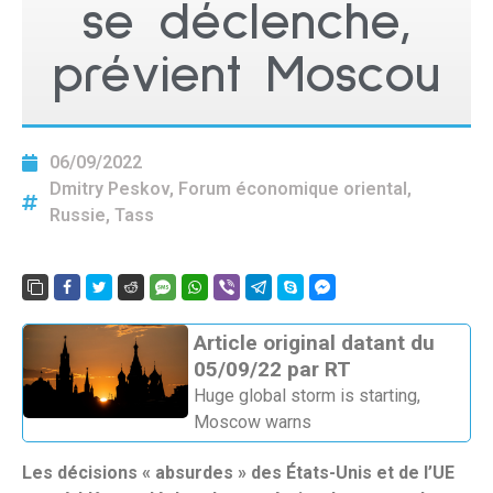
se déclenche,
prévient Moscou
06/09/2022
Dmitry Peskov
,
Forum économique oriental
,
Russie
,
Tass
Article original datant du
05/09/22 par RT
Huge global storm is starting,
Moscow warns
Les décisions « absurdes » des États-Unis et de l’UE