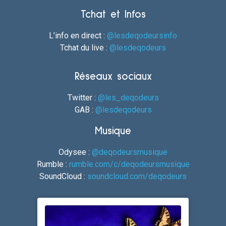
Tchat et Infos
L’info en direct :
@lesdeqodeursinfo
Tchat du live :
@lesdeqodeurs
Réseaux sociaux
Twitter :
@les_deqodeurs
GAB :
@lesdeqodeurs
Musique
Odysee :
@deqodeursmusique
Rumble :
rumble.com/c/deqodeursmusique
SoundCloud :
soundcloud.com/deqodeurs