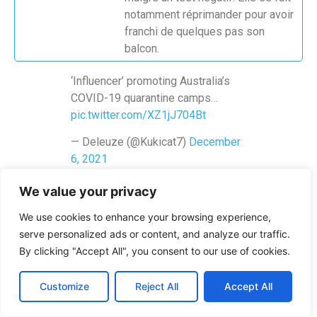
notamment réprimander pour avoir
franchi de quelques pas son
balcon.
‘Influencer’ promoting Australia’s
COVID-19 quarantine camps…
pic.twitter.com/XZ1jJ704Bt
— Deleuze (@Kukicat7)
December
6, 2021
Un influenceur australien fait la promotion des
We value your privacy
camps de quarantaine.
We use cookies to enhance your browsing experience,
serve personalized ads or content, and analyze our traffic.
By clicking "Accept All", you consent to our use of cookies.
6. Trop de civilisation
Customize
Reject All
Accept All