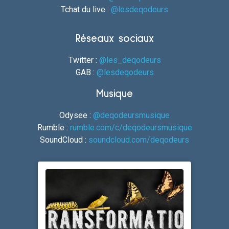
Tchat du live :
@lesdeqodeurs
Réseaux sociaux
Twitter :
@les_deqodeurs
GAB :
@lesdeqodeurs
Musique
Odysee :
@deqodeursmusique
Rumble :
rumble.com/c/deqodeursmusique
SoundCloud :
soundcloud.com/deqodeurs