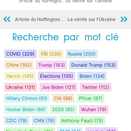
Article du Huffington Post de Février 2015 : « Les orphelinats ukrainiens alimentent le trafic d’enfants »
La vérité sur l’Ukraine
Article du Huffington Post de Février 2015 : « Les orphelinats ukrainiens alimentent le trafic d’enfants »
La vérité sur l’Ukraine
Recherche par mot clé
COVID
(329)
FBI
(230)
Russie
(200)
Chine
(192)
Trump
(183)
Donald Trump
(153)
Vaccin
(145)
Élections
(135)
Biden
(134)
Ukraine
(131)
Joe Biden
(121)
Twitter
(112)
Hillary Clinton
(91)
CIA
(88)
Pfizer
(87)
Hunter Biden
(86)
2020
(85)
Wuhan
(79)
CDC
(78)
CNN
(76)
Anthony Fauci
(75)