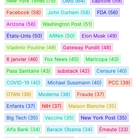
New York Times
(75)
OMS
(64)
capitole
(59)
Facebook
(58)
John Durham
(58)
FDA
(56)
Arizona
(56)
Washington Post
(51)
États-Unis
(50)
ARNm
(50)
Elon Musk
(49)
Vladimir Poutine
(49)
Gateway Pundit
(48)
6 janvier
(46)
Fox News
(45)
Maricopa
(43)
Pass Sanitaire
(43)
substack
(42)
Censure
(40)
COVID-19
(40)
Michael Sussmann
(40)
PCC
(39)
OTAN
(39)
Moderna
(38)
Fraude
(37)
Enfants
(37)
NIH
(37)
Maison Blanche
(35)
Big Tech
(35)
Vaccins
(35)
New York Post
(35)
Alfa Bank
(34)
Barack Obama
(34)
Émeute
(33)