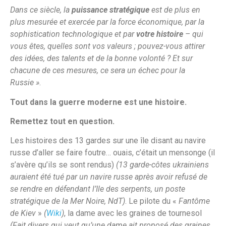
Dans ce siècle, la
puissance stratégique
est de plus en
plus mesurée et exercée par la force économique, par la
sophistication technologique et par
votre histoire
– qui
vous êtes, quelles sont vos valeurs ; pouvez-vous attirer
des idées, des talents et de la bonne volonté ? Et sur
chacune de ces mesures, ce sera un échec pour la
Russie »
.
Tout dans la guerre moderne est une histoire.
Remettez tout en question.
Les histoires des 13 gardes sur une île disant au navire
russe d’aller se faire foutre… ouais, c’était un mensonge (il
s’avère qu’ils se sont rendus)
(13 garde-côtes ukrainiens
auraient été tué par un navire russe après avoir refusé de
se rendre en défendant l’Ile des serpents, un poste
stratégique de la Mer Noire, NdT)
. Le pilote du «
Fantôme
de Kiev
»
(
Wiki
)
, la dame avec les graines de tournesol
(Fait divers qui veut qu’une dame ait proposé des graines