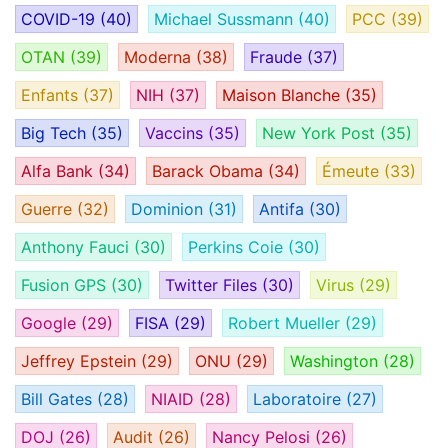
COVID-19
(40)
Michael Sussmann
(40)
PCC
(39)
OTAN
(39)
Moderna
(38)
Fraude
(37)
Enfants
(37)
NIH
(37)
Maison Blanche
(35)
Big Tech
(35)
Vaccins
(35)
New York Post
(35)
Alfa Bank
(34)
Barack Obama
(34)
Émeute
(33)
Guerre
(32)
Dominion
(31)
Antifa
(30)
Anthony Fauci
(30)
Perkins Coie
(30)
Fusion GPS
(30)
Twitter Files
(30)
Virus
(29)
Google
(29)
FISA
(29)
Robert Mueller
(29)
Jeffrey Epstein
(29)
ONU
(29)
Washington
(28)
Bill Gates
(28)
NIAID
(28)
Laboratoire
(27)
DOJ
(26)
Audit
(26)
Nancy Pelosi
(26)