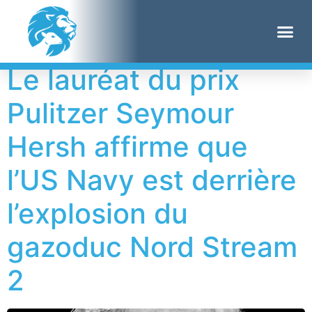
Étiquette :
Ukraine
Le lauréat du prix
Pulitzer Seymour
Hersh affirme que
l’US Navy est derrière
l’explosion du
gazoduc Nord Stream
2