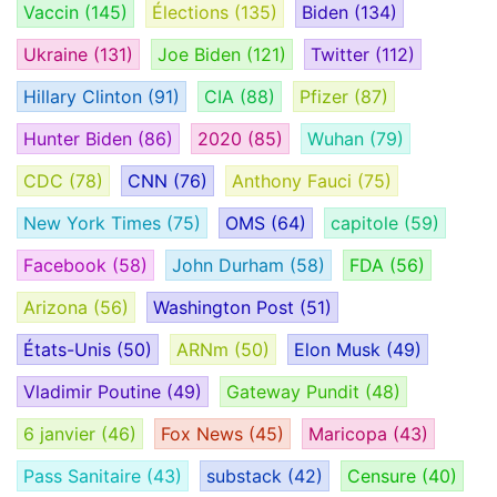
Vaccin
(145)
Élections
(135)
Biden
(134)
Ukraine
(131)
Joe Biden
(121)
Twitter
(112)
Hillary Clinton
(91)
CIA
(88)
Pfizer
(87)
Hunter Biden
(86)
2020
(85)
Wuhan
(79)
CDC
(78)
CNN
(76)
Anthony Fauci
(75)
New York Times
(75)
OMS
(64)
capitole
(59)
Facebook
(58)
John Durham
(58)
FDA
(56)
Arizona
(56)
Washington Post
(51)
États-Unis
(50)
ARNm
(50)
Elon Musk
(49)
Vladimir Poutine
(49)
Gateway Pundit
(48)
6 janvier
(46)
Fox News
(45)
Maricopa
(43)
Pass Sanitaire
(43)
substack
(42)
Censure
(40)