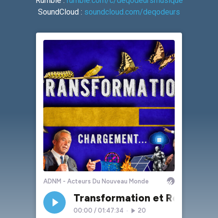
Rumble :
rumble.com/c/deqodeursmusique
SoundCloud :
soundcloud.com/deqodeurs