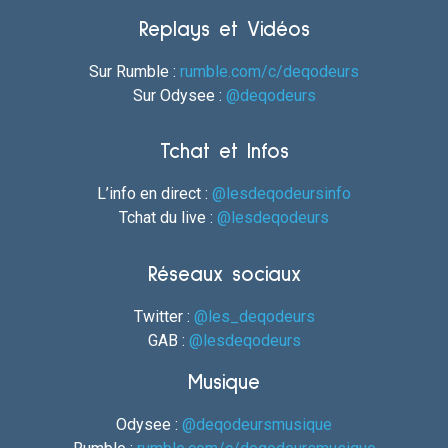
Replays et Vidéos
Sur Rumble :
rumble.com/c/deqodeurs
Sur Odysee :
@deqodeurs
Tchat et Infos
L’info en direct :
@lesdeqodeursinfo
Tchat du live :
@lesdeqodeurs
Réseaux sociaux
Twitter :
@les_deqodeurs
GAB :
@lesdeqodeurs
Musique
Odysee :
@deqodeursmusique