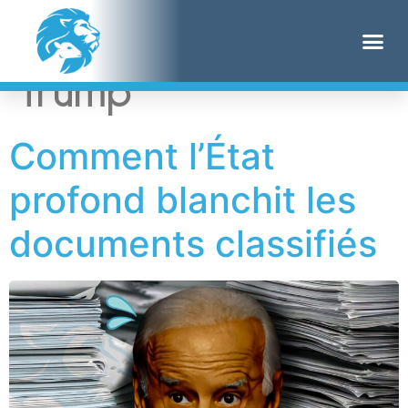
Étiquette :
Donald
Trump
Comment l’État
profond blanchit les
documents classifiés