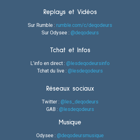
Replays et Vidéos
Sur Rumble :
rumble.com/c/deqodeurs
Sur Odysee :
@deqodeurs
Tchat et Infos
L’info en direct :
@lesdeqodeursinfo
Tchat du live :
@lesdeqodeurs
Réseaux sociaux
Twitter :
@les_deqodeurs
GAB :
@lesdeqodeurs
Musique
Odysee :
@deqodeursmusique