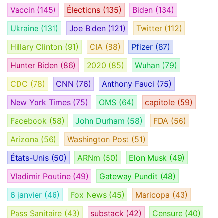
Vaccin
(145)
Élections
(135)
Biden
(134)
Ukraine
(131)
Joe Biden
(121)
Twitter
(112)
Hillary Clinton
(91)
CIA
(88)
Pfizer
(87)
Hunter Biden
(86)
2020
(85)
Wuhan
(79)
CDC
(78)
CNN
(76)
Anthony Fauci
(75)
New York Times
(75)
OMS
(64)
capitole
(59)
Facebook
(58)
John Durham
(58)
FDA
(56)
Arizona
(56)
Washington Post
(51)
États-Unis
(50)
ARNm
(50)
Elon Musk
(49)
Vladimir Poutine
(49)
Gateway Pundit
(48)
6 janvier
(46)
Fox News
(45)
Maricopa
(43)
Pass Sanitaire
(43)
substack
(42)
Censure
(40)