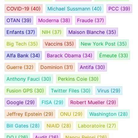
COVID-19
(40)
Michael Sussmann
(40)
PCC
(39)
OTAN
(39)
Moderna
(38)
Fraude
(37)
Enfants
(37)
NIH
(37)
Maison Blanche
(35)
Big Tech
(35)
Vaccins
(35)
New York Post
(35)
Alfa Bank
(34)
Barack Obama
(34)
Émeute
(33)
Guerre
(32)
Dominion
(31)
Antifa
(30)
Anthony Fauci
(30)
Perkins Coie
(30)
Fusion GPS
(30)
Twitter Files
(30)
Virus
(29)
Google
(29)
FISA
(29)
Robert Mueller
(29)
Jeffrey Epstein
(29)
ONU
(29)
Washington
(28)
Bill Gates
(28)
NIAID
(28)
Laboratoire
(27)
DOJ
(26)
Audit
(26)
Nancy Pelosi
(26)