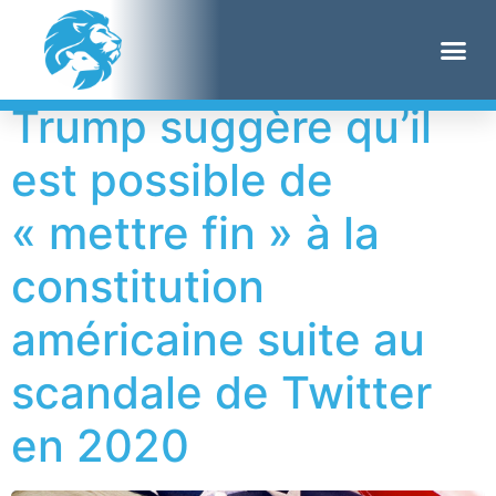
Étiquette :
fraudes
Trump suggère qu’il
est possible de
« mettre fin » à la
constitution
américaine suite au
scandale de Twitter
en 2020