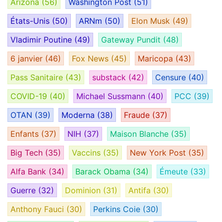
Arizona
(56)
Washington Post
(51)
États-Unis
(50)
ARNm
(50)
Elon Musk
(49)
Vladimir Poutine
(49)
Gateway Pundit
(48)
6 janvier
(46)
Fox News
(45)
Maricopa
(43)
Pass Sanitaire
(43)
substack
(42)
Censure
(40)
COVID-19
(40)
Michael Sussmann
(40)
PCC
(39)
OTAN
(39)
Moderna
(38)
Fraude
(37)
Enfants
(37)
NIH
(37)
Maison Blanche
(35)
Big Tech
(35)
Vaccins
(35)
New York Post
(35)
Alfa Bank
(34)
Barack Obama
(34)
Émeute
(33)
Guerre
(32)
Dominion
(31)
Antifa
(30)
Anthony Fauci
(30)
Perkins Coie
(30)