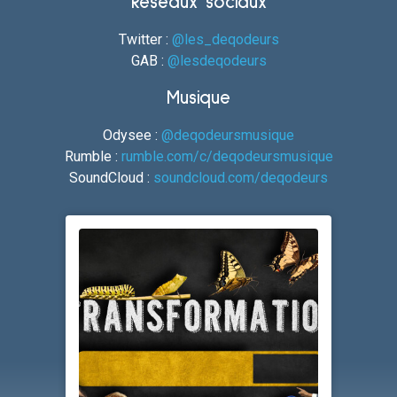
Réseaux sociaux
Twitter :
@les_deqodeurs
GAB :
@lesdeqodeurs
Musique
Odysee :
@deqodeursmusique
Rumble :
rumble.com/c/deqodeursmusique
SoundCloud :
soundcloud.com/deqodeurs