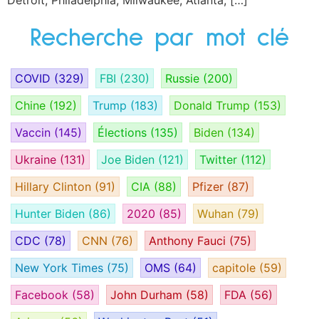
Detroit, Philadelphia, Milwaukee, Atlanta, […]
Recherche par mot clé
COVID
(329)
FBI
(230)
Russie
(200)
Chine
(192)
Trump
(183)
Donald Trump
(153)
Vaccin
(145)
Élections
(135)
Biden
(134)
Ukraine
(131)
Joe Biden
(121)
Twitter
(112)
Hillary Clinton
(91)
CIA
(88)
Pfizer
(87)
Hunter Biden
(86)
2020
(85)
Wuhan
(79)
CDC
(78)
CNN
(76)
Anthony Fauci
(75)
New York Times
(75)
OMS
(64)
capitole
(59)
Facebook
(58)
John Durham
(58)
FDA
(56)