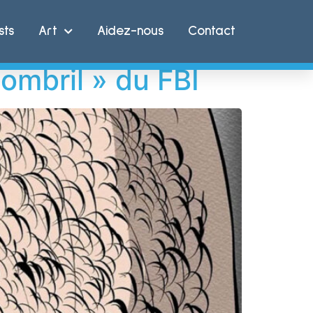
sts
Art
Aidez-nous
Contact
 nombril » du FBI