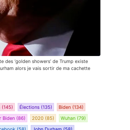
te des ‘golden showers’ de Trump existe
Durham alors je vais sortir de ma cachette
n
(145)
Élections
(135)
Biden
(134)
r Biden
(86)
2020
(85)
Wuhan
(79)
cebook
(58)
John Durham
(58)