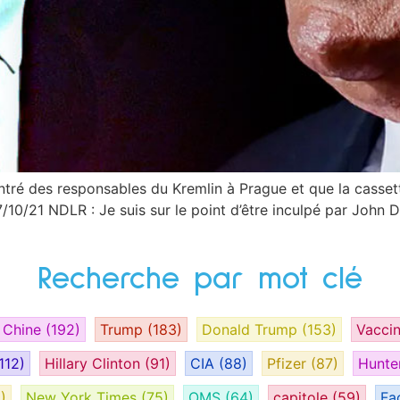
tré des responsables du Kremlin à Prague et que la casset
/10/21 NDLR : Je suis sur le point d’être inculpé par John 
Recherche par mot clé
Chine
(192)
Trump
(183)
Donald Trump
(153)
Vacci
112)
Hillary Clinton
(91)
CIA
(88)
Pfizer
(87)
Hunte
)
New York Times
(75)
OMS
(64)
capitole
(59)
Fa