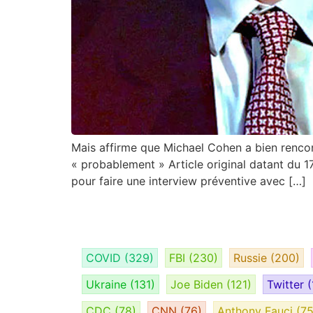
Mais affirme que Michael Cohen a bien rencon
« probablement » Article original datant du 17
pour faire une interview préventive avec […]
COVID
(329)
FBI
(230)
Russie
(200)
Ukraine
(131)
Joe Biden
(121)
Twitter
(
CDC
(78)
CNN
(76)
Anthony Fauci
(75