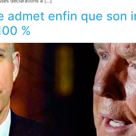
ses déclarations à […]
e admet enfin que son 
 100 %