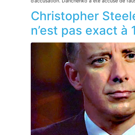
d’accusation. Danchenko a été accusé de faus
Christopher Steel
n’est pas exact à