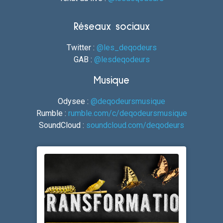
Réseaux sociaux
Twitter :
@les_deqodeurs
GAB :
@lesdeqodeurs
Musique
Odysee :
@deqodeursmusique
Rumble :
rumble.com/c/deqodeursmusique
SoundCloud :
soundcloud.com/deqodeurs