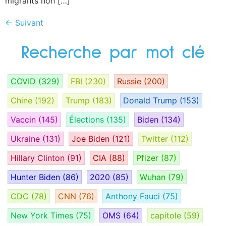
migrants non […]
←
Suivant
Recherche par mot clé
COVID
(329)
FBI
(230)
Russie
(200)
Chine
(192)
Trump
(183)
Donald Trump
(153)
Vaccin
(145)
Élections
(135)
Biden
(134)
Ukraine
(131)
Joe Biden
(121)
Twitter
(112)
Hillary Clinton
(91)
CIA
(88)
Pfizer
(87)
Hunter Biden
(86)
2020
(85)
Wuhan
(79)
CDC
(78)
CNN
(76)
Anthony Fauci
(75)
New York Times
(75)
OMS
(64)
capitole
(59)