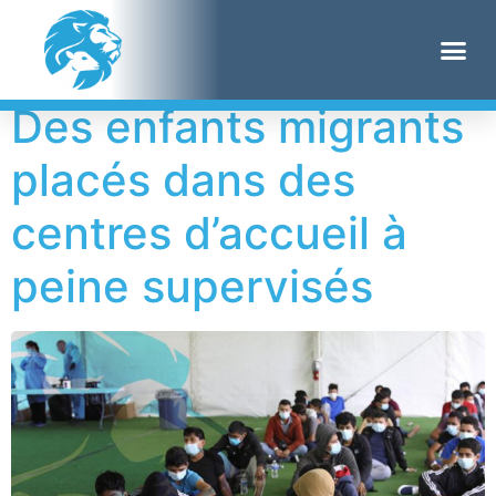
Étiquette :
HHS
Des enfants migrants
placés dans des
centres d’accueil à
peine supervisés