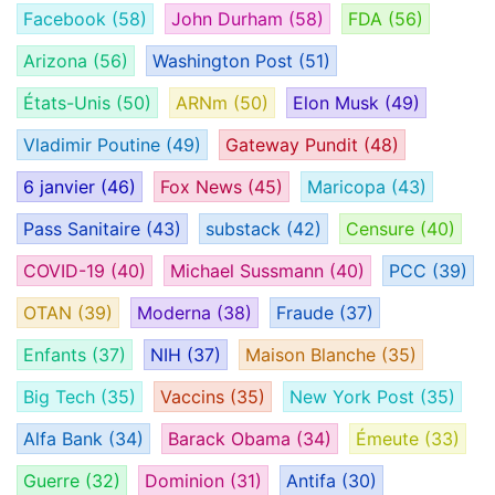
Facebook
(58)
John Durham
(58)
FDA
(56)
Arizona
(56)
Washington Post
(51)
États-Unis
(50)
ARNm
(50)
Elon Musk
(49)
Vladimir Poutine
(49)
Gateway Pundit
(48)
6 janvier
(46)
Fox News
(45)
Maricopa
(43)
Pass Sanitaire
(43)
substack
(42)
Censure
(40)
COVID-19
(40)
Michael Sussmann
(40)
PCC
(39)
OTAN
(39)
Moderna
(38)
Fraude
(37)
Enfants
(37)
NIH
(37)
Maison Blanche
(35)
Big Tech
(35)
Vaccins
(35)
New York Post
(35)
Alfa Bank
(34)
Barack Obama
(34)
Émeute
(33)
Guerre
(32)
Dominion
(31)
Antifa
(30)