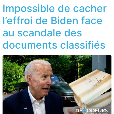
Impossible de cacher
l’effroi de Biden face
au scandale des
documents classifiés