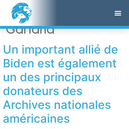
Étiquette :
Merrick
Garland
Un important allié de
Biden est également
un des principaux
donateurs des
Archives nationales
américaines