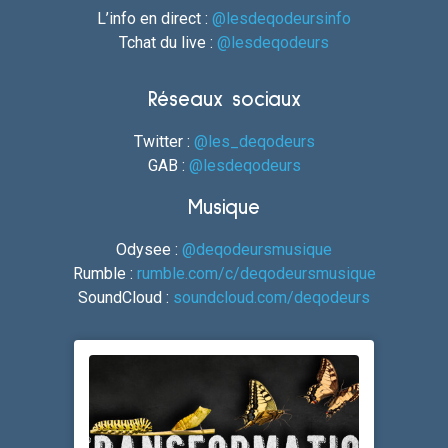
L’info en direct :
@lesdeqodeursinfo
Tchat du live :
@lesdeqodeurs
Réseaux sociaux
Twitter :
@les_deqodeurs
GAB :
@lesdeqodeurs
Musique
Odysee :
@deqodeursmusique
Rumble :
rumble.com/c/deqodeursmusique
SoundCloud :
soundcloud.com/deqodeurs