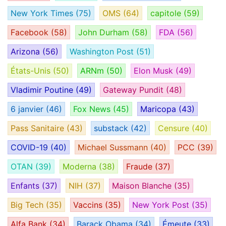
New York Times
(75)
OMS
(64)
capitole
(59)
Facebook
(58)
John Durham
(58)
FDA
(56)
Arizona
(56)
Washington Post
(51)
États-Unis
(50)
ARNm
(50)
Elon Musk
(49)
Vladimir Poutine
(49)
Gateway Pundit
(48)
6 janvier
(46)
Fox News
(45)
Maricopa
(43)
Pass Sanitaire
(43)
substack
(42)
Censure
(40)
COVID-19
(40)
Michael Sussmann
(40)
PCC
(39)
OTAN
(39)
Moderna
(38)
Fraude
(37)
Enfants
(37)
NIH
(37)
Maison Blanche
(35)
Big Tech
(35)
Vaccins
(35)
New York Post
(35)
Alfa Bank
(34)
Barack Obama
(34)
Émeute
(33)