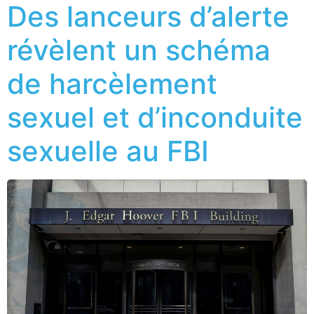
Des lanceurs d’alerte
révèlent un schéma
de harcèlement
sexuel et d’inconduite
sexuelle au FBI