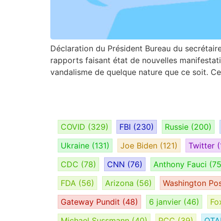
Déclaration du Président Bureau du secrétai
rapports faisant état de nouvelles manifesta
vandalisme de quelque nature que ce soit. Ce 
COVID
(329)
FBI
(230)
Russie
(200)
Ukraine
(131)
Joe Biden
(121)
Twitter
(
CDC
(78)
CNN
(76)
Anthony Fauci
(75
FDA
(56)
Arizona
(56)
Washington Po
Gateway Pundit
(48)
6 janvier
(46)
Fo
Michael Sussmann
(40)
PCC
(39)
OT