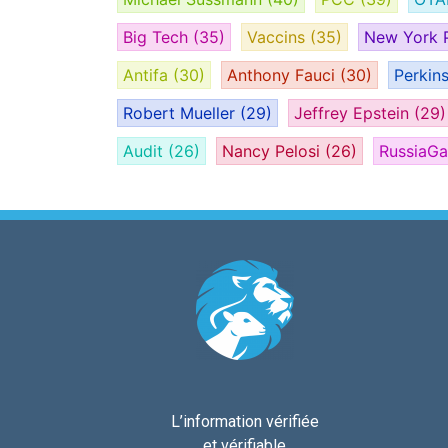
Big Tech
(35)
Vaccins
(35)
New York 
Antifa
(30)
Anthony Fauci
(30)
Perkin
Robert Mueller
(29)
Jeffrey Epstein
(29)
Audit
(26)
Nancy Pelosi
(26)
RussiaG
L’information vérifiée
et vérifiable