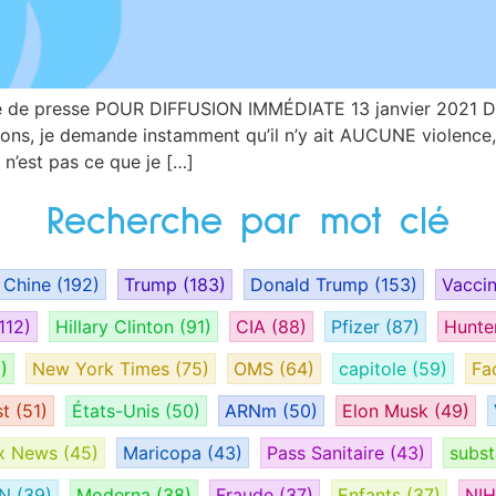
re de presse POUR DIFFUSION IMMÉDIATE 13 janvier 2021 Déc
tions, je demande instamment qu’il n’y ait AUCUNE violenc
n’est pas ce que je […]
Recherche par mot clé
Chine
(192)
Trump
(183)
Donald Trump
(153)
Vacci
112)
Hillary Clinton
(91)
CIA
(88)
Pfizer
(87)
Hunte
)
New York Times
(75)
OMS
(64)
capitole
(59)
Fa
st
(51)
États-Unis
(50)
ARNm
(50)
Elon Musk
(49)
x News
(45)
Maricopa
(43)
Pass Sanitaire
(43)
subs
AN
(39)
Moderna
(38)
Fraude
(37)
Enfants
(37)
NI