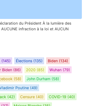
laration du Président À la lumière des
e, AUCUNE infraction à la loi et AUCUN
n
(145)
Élections
(135)
Biden
(134)
r Biden
(86)
2020
(85)
Wuhan
(79)
cebook
(58)
John Durham
(58)
Vladimir Poutine
(49)
tack
(42)
Censure
(40)
COVID-19
(40)
H
(37)
Maison Blanche
(35)