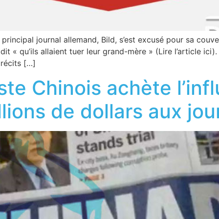
e principal journal allemand, Bild, s’est excusé pour sa co
t « qu’ils allaient tuer leur grand-mère » (Lire l’article ici)
récits […]
te Chinois achète l’in
lions de dollars aux jo