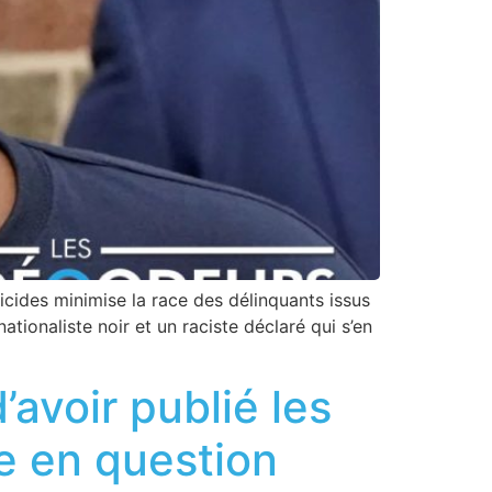
ides minimise la race des délinquants issus
tionaliste noir et un raciste déclaré qui s’en
’avoir publié les
re en question