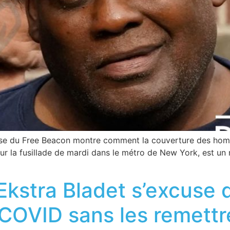
yse du Free Beacon montre comment la couverture des homic
 la fusillade de mardi dans le métro de New York, est un na
Ekstra Bladet s’excuse d
u COVID sans les remett