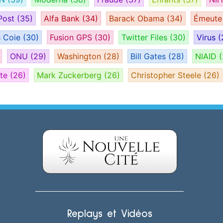
Post
(35)
Alfa Bank
(34)
Barack Obama
(34)
Émeut
s Coie
(30)
Fusion GPS
(30)
Twitter Files
(30)
Virus
(
ONU
(29)
Washington
(28)
Bill Gates
(28)
NIAID
(
ate
(26)
Mark Zuckerberg
(26)
Christopher Steele
(26)
Replays et Vidéos