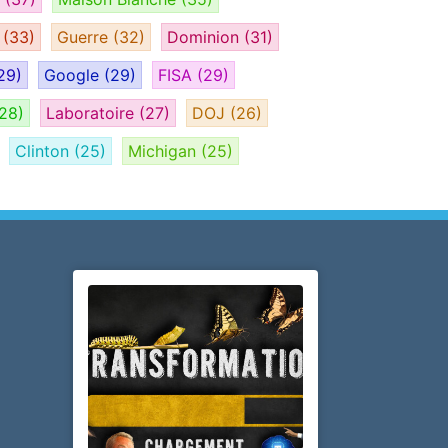
e
(33)
Guerre
(32)
Dominion
(31)
29)
Google
(29)
FISA
(29)
28)
Laboratoire
(27)
DOJ
(26)
Clinton
(25)
Michigan
(25)