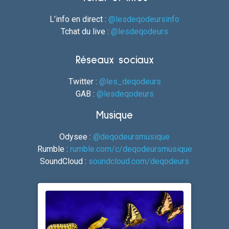
L’info en direct :
@lesdeqodeursinfo
Tchat du live :
@lesdeqodeurs
Réseaux sociaux
Twitter :
@les_deqodeurs
GAB :
@lesdeqodeurs
Musique
Odysee :
@deqodeursmusique
Rumble :
rumble.com/c/deqodeursmusique
SoundCloud :
soundcloud.com/deqodeurs