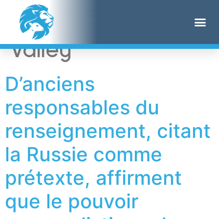
Étiquette :
Silicon
Valley
D’anciens
responsables du
renseignement, citant
la Russie comme
prétexte, affirment
que le pouvoir