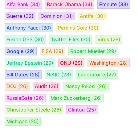
Alfa Bank
(34)
Barack Obama
(34)
Émeute
(33)
Guerre
(32)
Dominion
(31)
Antifa
(30)
Anthony Fauci
(30)
Perkins Coie
(30)
Fusion GPS
(30)
Twitter Files
(30)
Virus
(29)
Google
(29)
FISA
(29)
Robert Mueller
(29)
Jeffrey Epstein
(29)
ONU
(29)
Washington
(28)
Bill Gates
(28)
NIAID
(28)
Laboratoire
(27)
DOJ
(26)
Audit
(26)
Nancy Pelosi
(26)
RussiaGate
(26)
Mark Zuckerberg
(26)
Christopher Steele
(26)
Clinton
(25)
Michigan
(25)