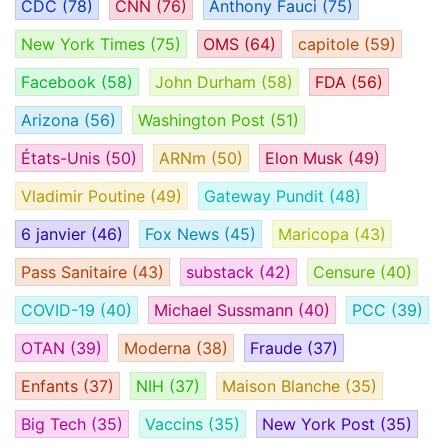
CDC
(78)
CNN
(76)
Anthony Fauci
(75)
New York Times
(75)
OMS
(64)
capitole
(59)
Facebook
(58)
John Durham
(58)
FDA
(56)
Arizona
(56)
Washington Post
(51)
États-Unis
(50)
ARNm
(50)
Elon Musk
(49)
Vladimir Poutine
(49)
Gateway Pundit
(48)
6 janvier
(46)
Fox News
(45)
Maricopa
(43)
Pass Sanitaire
(43)
substack
(42)
Censure
(40)
COVID-19
(40)
Michael Sussmann
(40)
PCC
(39)
OTAN
(39)
Moderna
(38)
Fraude
(37)
Enfants
(37)
NIH
(37)
Maison Blanche
(35)
Big Tech
(35)
Vaccins
(35)
New York Post
(35)