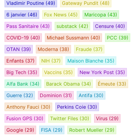
Vladimir Poutine
(49)
Gateway Pundit
(48)
6 janvier
(46)
Fox News
(45)
Maricopa
(43)
Pass Sanitaire
(43)
substack
(42)
Censure
(40)
COVID-19
(40)
Michael Sussmann
(40)
PCC
(39)
OTAN
(39)
Moderna
(38)
Fraude
(37)
Enfants
(37)
NIH
(37)
Maison Blanche
(35)
Big Tech
(35)
Vaccins
(35)
New York Post
(35)
Alfa Bank
(34)
Barack Obama
(34)
Émeute
(33)
Guerre
(32)
Dominion
(31)
Antifa
(30)
Anthony Fauci
(30)
Perkins Coie
(30)
Fusion GPS
(30)
Twitter Files
(30)
Virus
(29)
Google
(29)
FISA
(29)
Robert Mueller
(29)