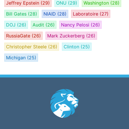
Jeffrey Epstein
(29)
ONU
(29)
Washington
(28)
Bill Gates
(28)
NIAID
(28)
Laboratoire
(27)
DOJ
(26)
Audit
(26)
Nancy Pelosi
(26)
RussiaGate
(26)
Mark Zuckerberg
(26)
Christopher Steele
(26)
Clinton
(25)
Michigan
(25)