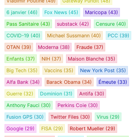
Vladimir Poutine
(49)
Gateway Pundit
(48)
6 janvier
(46)
Fox News
(45)
Maricopa
(43)
Pass Sanitaire
(43)
substack
(42)
Censure
(40)
COVID-19
(40)
Michael Sussmann
(40)
PCC
(39)
OTAN
(39)
Moderna
(38)
Fraude
(37)
Enfants
(37)
NIH
(37)
Maison Blanche
(35)
Big Tech
(35)
Vaccins
(35)
New York Post
(35)
Alfa Bank
(34)
Barack Obama
(34)
Émeute
(33)
Guerre
(32)
Dominion
(31)
Antifa
(30)
Anthony Fauci
(30)
Perkins Coie
(30)
Fusion GPS
(30)
Twitter Files
(30)
Virus
(29)
Google
(29)
FISA
(29)
Robert Mueller
(29)