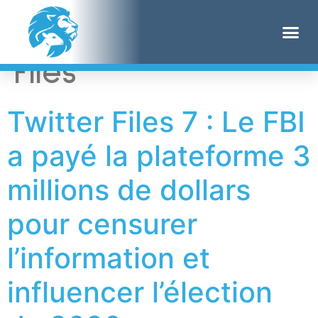
Étiquette :
Twitter
Files
Twitter Files 7 : Le FBI
a payé la plateforme 3
millions de dollars
pour censurer
l’information et
influencer l’élection