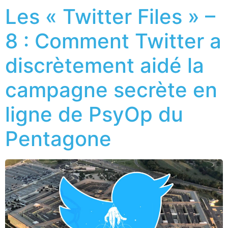
Les « Twitter Files » –
8 : Comment Twitter a
discrètement aidé la
campagne secrète en
ligne de PsyOp du
Pentagone