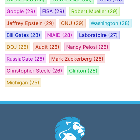
Google
(29)
FISA
(29)
Robert Mueller
(29)
Jeffrey Epstein
(29)
ONU
(29)
Washington
(28)
Bill Gates
(28)
NIAID
(28)
Laboratoire
(27)
DOJ
(26)
Audit
(26)
Nancy Pelosi
(26)
RussiaGate
(26)
Mark Zuckerberg
(26)
Christopher Steele
(26)
Clinton
(25)
Michigan
(25)