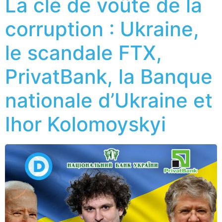
La clé de voûte de la
corruption : Ukraine,
le scandale FTX,
PrivatBank, la Banque
nationale d’Ukraine et
Ihor Kolomoyskyi