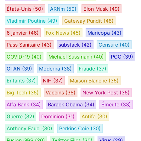
États-Unis
(50)
ARNm
(50)
Elon Musk
(49)
Vladimir Poutine
(49)
Gateway Pundit
(48)
6 janvier
(46)
Fox News
(45)
Maricopa
(43)
Pass Sanitaire
(43)
substack
(42)
Censure
(40)
COVID-19
(40)
Michael Sussmann
(40)
PCC
(39)
OTAN
(39)
Moderna
(38)
Fraude
(37)
Enfants
(37)
NIH
(37)
Maison Blanche
(35)
Big Tech
(35)
Vaccins
(35)
New York Post
(35)
Alfa Bank
(34)
Barack Obama
(34)
Émeute
(33)
Guerre
(32)
Dominion
(31)
Antifa
(30)
Anthony Fauci
(30)
Perkins Coie
(30)
Fusion GPS
(30)
Twitter Files
(30)
Virus
(29)