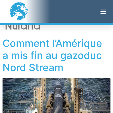
Étiquette :
Victoria
Nuland
Comment l’Amérique
a mis fin au gazoduc
Nord Stream