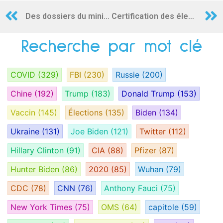
Des dossiers du ministère de la Défense révèlent que les États-Unis ont financé des activités de laboratoire pour l’Anthrax en Ukraine
Certification des élections ? Ramenez des élections dignes de confiance
Recherche par mot clé
COVID
(329)
FBI
(230)
Russie
(200)
Chine
(192)
Trump
(183)
Donald Trump
(153)
Vaccin
(145)
Élections
(135)
Biden
(134)
Ukraine
(131)
Joe Biden
(121)
Twitter
(112)
Hillary Clinton
(91)
CIA
(88)
Pfizer
(87)
Hunter Biden
(86)
2020
(85)
Wuhan
(79)
CDC
(78)
CNN
(76)
Anthony Fauci
(75)
New York Times
(75)
OMS
(64)
capitole
(59)