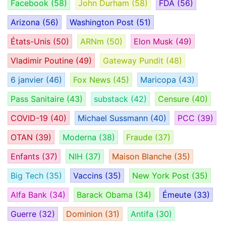
Facebook
(58)
John Durham
(58)
FDA
(56)
Arizona
(56)
Washington Post
(51)
États-Unis
(50)
ARNm
(50)
Elon Musk
(49)
Vladimir Poutine
(49)
Gateway Pundit
(48)
6 janvier
(46)
Fox News
(45)
Maricopa
(43)
Pass Sanitaire
(43)
substack
(42)
Censure
(40)
COVID-19
(40)
Michael Sussmann
(40)
PCC
(39)
OTAN
(39)
Moderna
(38)
Fraude
(37)
Enfants
(37)
NIH
(37)
Maison Blanche
(35)
Big Tech
(35)
Vaccins
(35)
New York Post
(35)
Alfa Bank
(34)
Barack Obama
(34)
Émeute
(33)
Guerre
(32)
Dominion
(31)
Antifa
(30)