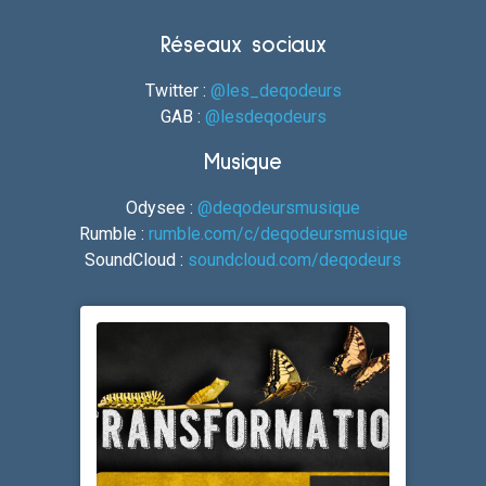
Réseaux sociaux
Twitter :
@les_deqodeurs
GAB :
@lesdeqodeurs
Musique
Odysee :
@deqodeursmusique
Rumble :
rumble.com/c/deqodeursmusique
SoundCloud :
soundcloud.com/deqodeurs